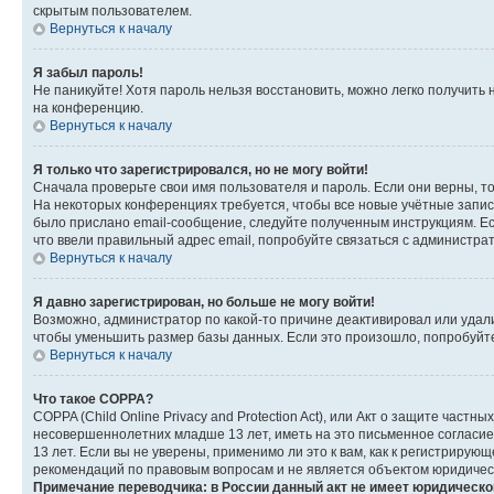
скрытым пользователем.
Вернуться к началу
Я забыл пароль!
Не паникуйте! Хотя пароль нельзя восстановить, можно легко получить
на конференцию.
Вернуться к началу
Я только что зарегистрировался, но не могу войти!
Сначала проверьте свои имя пользователя и пароль. Если они верны, т
На некоторых конференциях требуется, чтобы все новые учётные запис
было прислано email-сообщение, следуйте полученным инструкциям. Есл
что ввели правильный адрес email, попробуйте связаться с администра
Вернуться к началу
Я давно зарегистрирован, но больше не могу войти!
Возможно, администратор по какой-то причине деактивировал или удал
чтобы уменьшить размер базы данных. Если это произошло, попробуйте 
Вернуться к началу
Что такое COPPA?
COPPA (Child Online Privacy and Protection Act), или Акт о защите час
несовершеннолетних младше 13 лет, иметь на это письменное согласи
13 лет. Если вы не уверены, применимо ли это к вам, как к регистриру
рекомендаций по правовым вопросам и не является объектом юридичес
Примечание переводчика: в России данный акт не имеет юридическо