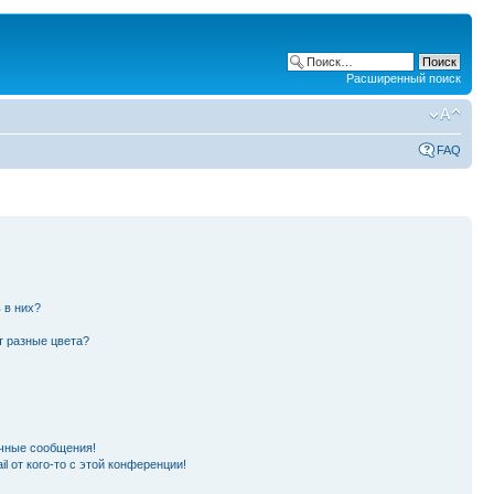
Расширенный поиск
FAQ
 в них?
т разные цвета?
чные сообщения!
l от кого-то с этой конференции!