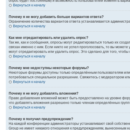
опрос будет постоянным) и возможность пользователей изменять вариан
Вернуться к началу
Почему я не могу добавить больше вариантов ответа?
Ограничение количества вариантов ответа устанавливается администр
Вернуться к началу
Как мне отредактировать или удалить опрос?
Так же, как и сообщения, опросы могут редактироваться только их соз
связан именно с ним. Если никто не успел проголосовать, то вы можете
могут отредактировать или удалить опрос. Это сделано для того, чтобы
Вернуться к началу
Почему мне недоступны некоторые форумы?
Некоторые форумы доступны только определённым пользователям или г
потребоваться специальное разрешение. Свяжитесь с модератором ил
Вернуться к началу
Почему я не могу добавлять вложения?
Право добавления вложений может быть предоставлено на уровне фору
что добавлять вложения разрешено только членам определённых групп.
Вернуться к началу
Почему я получил предупреждение?
На каждой конференции администраторы устанавливают свой собственн
Group не имеет никакого отношения к предупреждениям, вынесенным на