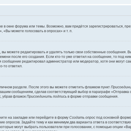
е в окне форума или темы. Возможно, вам придётся зарегистрироваться, пр
 «Вы можете голосовать в опросах» и т. п.
вы можете редактировать и удалять только свои собственные сообщения. В
емени после его создания. Если кто-то уже ответил на сообщение, то под ни
сли сообщение редактировал администратор или модератор, хотя они могут са
о-то ответил.
 личном разделе. После этого вы можете отметить флажком пункт
Присоедини
 вашим сообщениям, сделав соответствующий выбор в параграфе «Отправка 
х, убрав флажок
Присоединить подпись
в форме отправки сообщения.
ите на закладке или перейдите в форму
Создать опрос
под основной формой
ние опросов. Задайте тему и как минимум два варианта ответа в соответству
 которые могут выбрать пользователи при голосовании, с помощью опции «Вар