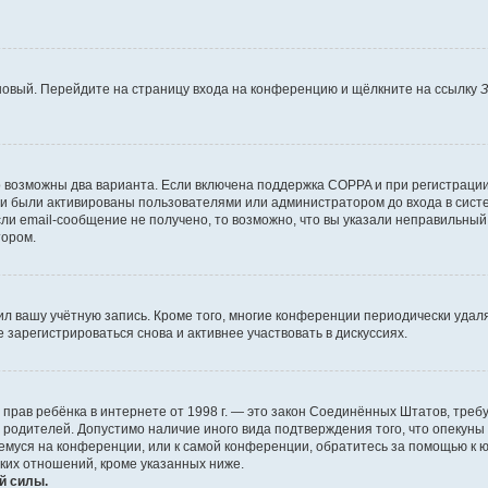
 новый. Перейдите на страницу входа на конференцию и щёлкните на ссылку
З
о возможны два варианта. Если включена поддержка COPPA и при регистрации 
и были активированы пользователями или администратором до входа в систе
и email-сообщение не получено, то возможно, что вы указали неправильный 
тором.
ил вашу учётную запись. Кроме того, многие конференции периодически уда
зарегистрироваться снова и активнее участвовать в дискуссиях.
тных прав ребёнка в интернете от 1998 г. — это закон Соединённых Штатов, т
е родителей. Допустимо наличие иного вида подтверждения того, что опек
ющемуся на конференции, или к самой конференции, обратитесь за помощью к 
ких отношений, кроме указанных ниже.
й силы.