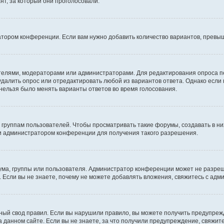
т, за который они проголосовали.
атором конференции. Если вам нужно добавить количество вариантов, превы
дателями, модераторами или администраторами. Для редактирования опроса п
 удалить опрос или отредактировать любой из вариантов ответа. Однако если
 нельзя было менять варианты ответов во время голосования.
руппам пользователей. Чтобы просматривать такие форумы, создавать в них
и администратором конференции для получения такого разрешения.
ма, группы или пользователя. Администратор конференции может не разре
 Если вы не знаете, почему не можете добавлять вложения, свяжитесь с ад
ый свод правил. Если вы нарушили правило, вы можете получить предупреж
 данном сайте. Если вы не знаете, за что получили предупреждение, свяжи