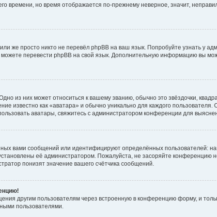
него времени, но время отображается по-прежнему неверное, значит, неправ
или же просто никто не перевёл phpBB на ваш язык. Попробуйте узнать у ад
ами можете перевести phpBB на свой язык. Дополнительную информацию вы мо
дно из них может относиться к вашему званию, обычно это звёздочки, квадр
ние известно как «аватара» и обычно уникально для каждого пользователя. О
использовать аватары, свяжитесь с администратором конференции для выясне
нных вами сообщений или идентифицируют определённых пользователей: на
установлены её администратором. Пожалуйста, не засоряйте конференцию н
тратор понизят значение вашего счётчика сообщений.
ренцию!
щения другим пользователям через встроенную в конференцию форму, и толь
мными пользователями.