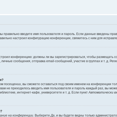
вы правильно вводите имя пользователя и пароль. Если данные введены прав
равильно настроил конфигурацию конференции, свяжитесь с ним для исправле
 настроил конференцию: должны ли вы зарегистрироваться, чтобы размещать 
чные сообщения, отправка email-сообщений, участие в группах и т. д. Регис
я?
ом посещении
, вы сможете оставаться под своим именем на конференции тол
ы вам не приходилось вводить имя пользователя и пароль каждый раз, вы мож
блиотеке, интернет-кафе, университете и т. д. Если пункт
Автоматически вх
й?
ание на конференции
. Выберите
Да
, и вы будете видны только администрат