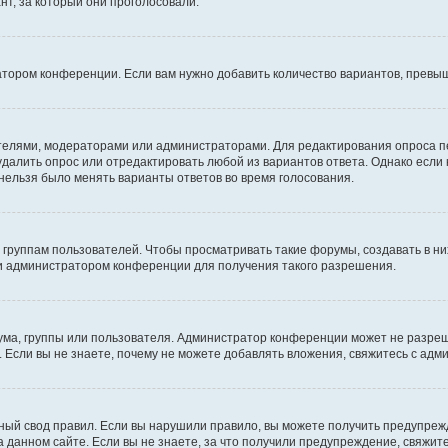
т, за который они проголосовали.
атором конференции. Если вам нужно добавить количество вариантов, превы
дателями, модераторами или администраторами. Для редактирования опроса п
 удалить опрос или отредактировать любой из вариантов ответа. Однако если
 нельзя было менять варианты ответов во время голосования.
руппам пользователей. Чтобы просматривать такие форумы, создавать в них
и администратором конференции для получения такого разрешения.
ма, группы или пользователя. Администратор конференции может не разре
 Если вы не знаете, почему не можете добавлять вложения, свяжитесь с ад
ый свод правил. Если вы нарушили правило, вы можете получить предупреж
 данном сайте. Если вы не знаете, за что получили предупреждение, свяжи