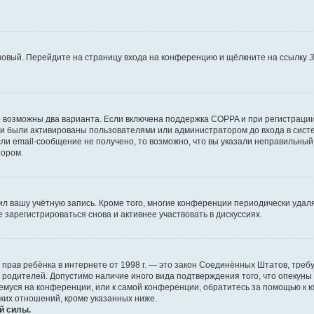
 новый. Перейдите на страницу входа на конференцию и щёлкните на ссылку
З
о возможны два варианта. Если включена поддержка COPPA и при регистрации 
и были активированы пользователями или администратором до входа в систе
и email-сообщение не получено, то возможно, что вы указали неправильный 
тором.
ил вашу учётную запись. Кроме того, многие конференции периодически уда
зарегистрироваться снова и активнее участвовать в дискуссиях.
тных прав ребёнка в интернете от 1998 г. — это закон Соединённых Штатов, т
е родителей. Допустимо наличие иного вида подтверждения того, что опек
ющемуся на конференции, или к самой конференции, обратитесь за помощью к 
ких отношений, кроме указанных ниже.
й силы.