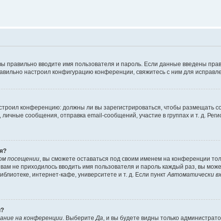
вы правильно вводите имя пользователя и пароль. Если данные введены прав
равильно настроил конфигурацию конференции, свяжитесь с ним для исправле
 настроил конференцию: должны ли вы зарегистрироваться, чтобы размещать 
чные сообщения, отправка email-сообщений, участие в группах и т. д. Регис
я?
ом посещении
, вы сможете оставаться под своим именем на конференции тол
ы вам не приходилось вводить имя пользователя и пароль каждый раз, вы мож
блиотеке, интернет-кафе, университете и т. д. Если пункт
Автоматически вх
й?
ание на конференции
. Выберите
Да
, и вы будете видны только администрат