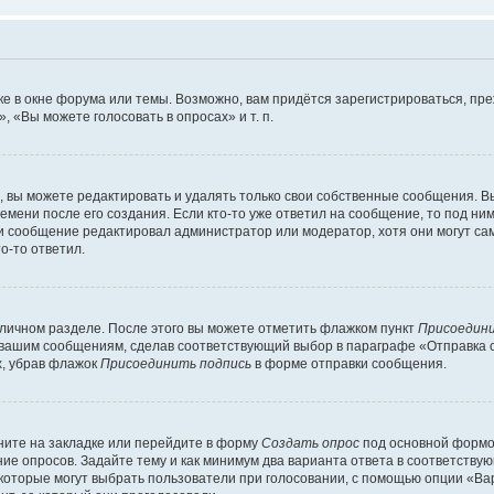
е в окне форума или темы. Возможно, вам придётся зарегистрироваться, пр
 «Вы можете голосовать в опросах» и т. п.
вы можете редактировать и удалять только свои собственные сообщения. В
емени после его создания. Если кто-то уже ответил на сообщение, то под ни
сли сообщение редактировал администратор или модератор, хотя они могут са
о-то ответил.
 личном разделе. После этого вы можете отметить флажком пункт
Присоедини
 вашим сообщениям, сделав соответствующий выбор в параграфе «Отправка 
х, убрав флажок
Присоединить подпись
в форме отправки сообщения.
ите на закладке или перейдите в форму
Создать опрос
под основной формой
ние опросов. Задайте тему и как минимум два варианта ответа в соответству
 которые могут выбрать пользователи при голосовании, с помощью опции «Вар