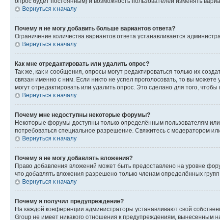
опрос будет постоянным) и возможность пользователей изменять вариан
Вернуться к началу
Почему я не могу добавить больше вариантов ответа?
Ограничение количества вариантов ответа устанавливается администр
Вернуться к началу
Как мне отредактировать или удалить опрос?
Так же, как и сообщения, опросы могут редактироваться только их соз
связан именно с ним. Если никто не успел проголосовать, то вы можете
могут отредактировать или удалить опрос. Это сделано для того, чтобы
Вернуться к началу
Почему мне недоступны некоторые форумы?
Некоторые форумы доступны только определённым пользователям или г
потребоваться специальное разрешение. Свяжитесь с модератором ил
Вернуться к началу
Почему я не могу добавлять вложения?
Право добавления вложений может быть предоставлено на уровне фору
что добавлять вложения разрешено только членам определённых групп.
Вернуться к началу
Почему я получил предупреждение?
На каждой конференции администраторы устанавливают свой собственн
Group не имеет никакого отношения к предупреждениям, вынесенным на