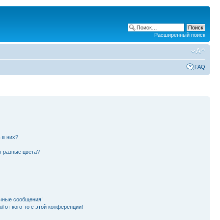
Расширенный поиск
FAQ
 в них?
т разные цвета?
чные сообщения!
l от кого-то с этой конференции!