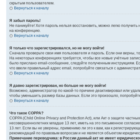
скрытым пользователем.
Вернуться к началу
Я забыл пароль!
Не паникуйте! Хотя пароль нельзя восстановить, можно легко получить
на конференцию.
Вернуться к началу
Я только что зарегистрировался, но не могу войти!
Сначала проверьте свои имя пользователя и пароль. Если они верны, т
На некоторых конференциях требуется, чтобы все новые учётные запис
было прислано email-сообщение, следуйте полученным инструкциям. Есл
что ввели правильный адрес email, попробуйте связаться с администра
Вернуться к началу
Я давно зарегистрирован, но больше не могу войти!
Возможно, администратор по какой-то причине деактивировал или удал
чтобы уменьшить размер базы данных. Если это произошло, попробуйте 
Вернуться к началу
Что такое COPPA?
COPPA (Child Online Privacy and Protection Act), или Акт о защите час
несовершеннолетних младше 13 лет, иметь на это письменное согласи
13 лет. Если вы не уверены, применимо ли это к вам, как к регистриру
рекомендаций по правовым вопросам и не является объектом юридичес
Примечание переводчика: в России данный акт не имеет юридическо