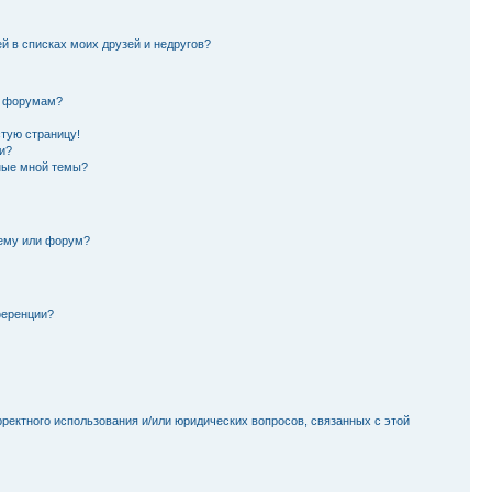
й в списках моих друзей и недругов?
и форумам?
стую страницу!
и?
ные мной темы?
тему или форум?
ференции?
рректного использования и/или юридических вопросов, связанных с этой