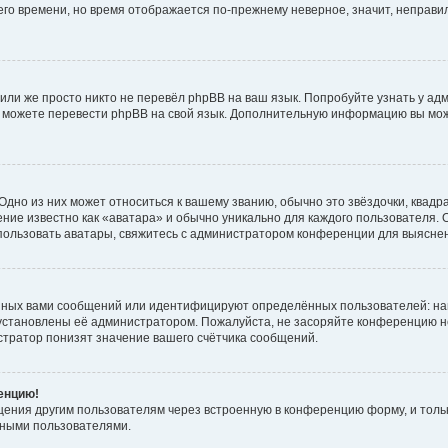
него времени, но время отображается по-прежнему неверное, значит, неправ
или же просто никто не перевёл phpBB на ваш язык. Попробуйте узнать у ад
ами можете перевести phpBB на свой язык. Дополнительную информацию вы мо
дно из них может относиться к вашему званию, обычно это звёздочки, квадр
ние известно как «аватара» и обычно уникально для каждого пользователя. О
использовать аватары, свяжитесь с администратором конференции для выясне
нных вами сообщений или идентифицируют определённых пользователей: на
установлены её администратором. Пожалуйста, не засоряйте конференцию н
тратор понизят значение вашего счётчика сообщений.
ренцию!
щения другим пользователям через встроенную в конференцию форму, и толь
мными пользователями.