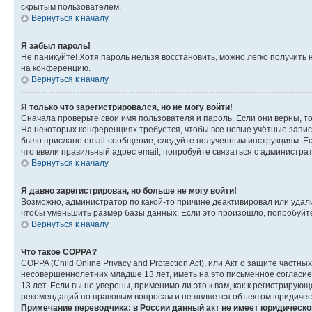
скрытым пользователем.
Вернуться к началу
Я забыл пароль!
Не паникуйте! Хотя пароль нельзя восстановить, можно легко получить
на конференцию.
Вернуться к началу
Я только что зарегистрировался, но не могу войти!
Сначала проверьте свои имя пользователя и пароль. Если они верны, т
На некоторых конференциях требуется, чтобы все новые учётные запис
было прислано email-сообщение, следуйте полученным инструкциям. Есл
что ввели правильный адрес email, попробуйте связаться с администра
Вернуться к началу
Я давно зарегистрирован, но больше не могу войти!
Возможно, администратор по какой-то причине деактивировал или удал
чтобы уменьшить размер базы данных. Если это произошло, попробуйте 
Вернуться к началу
Что такое COPPA?
COPPA (Child Online Privacy and Protection Act), или Акт о защите час
несовершеннолетних младше 13 лет, иметь на это письменное согласи
13 лет. Если вы не уверены, применимо ли это к вам, как к регистриру
рекомендаций по правовым вопросам и не является объектом юридичес
Примечание переводчика: в России данный акт не имеет юридическо