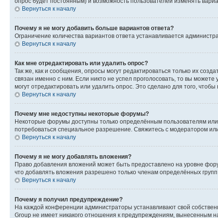
опрос будет постоянным) и возможность пользователей изменять вариан
Вернуться к началу
Почему я не могу добавить больше вариантов ответа?
Ограничение количества вариантов ответа устанавливается администр
Вернуться к началу
Как мне отредактировать или удалить опрос?
Так же, как и сообщения, опросы могут редактироваться только их соз
связан именно с ним. Если никто не успел проголосовать, то вы можете
могут отредактировать или удалить опрос. Это сделано для того, чтобы
Вернуться к началу
Почему мне недоступны некоторые форумы?
Некоторые форумы доступны только определённым пользователям или г
потребоваться специальное разрешение. Свяжитесь с модератором ил
Вернуться к началу
Почему я не могу добавлять вложения?
Право добавления вложений может быть предоставлено на уровне фору
что добавлять вложения разрешено только членам определённых групп.
Вернуться к началу
Почему я получил предупреждение?
На каждой конференции администраторы устанавливают свой собственн
Group не имеет никакого отношения к предупреждениям, вынесенным на