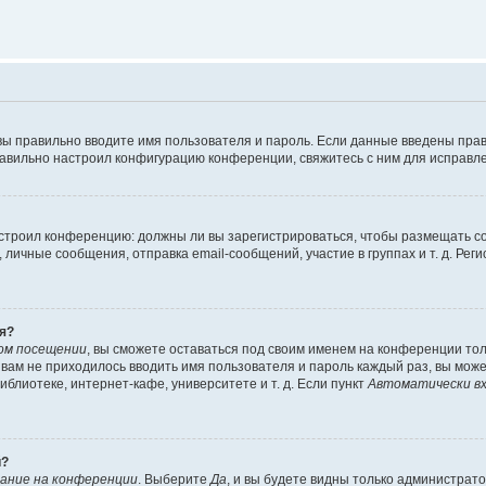
вы правильно вводите имя пользователя и пароль. Если данные введены прав
равильно настроил конфигурацию конференции, свяжитесь с ним для исправле
 настроил конференцию: должны ли вы зарегистрироваться, чтобы размещать 
чные сообщения, отправка email-сообщений, участие в группах и т. д. Регис
я?
ом посещении
, вы сможете оставаться под своим именем на конференции тол
ы вам не приходилось вводить имя пользователя и пароль каждый раз, вы мож
блиотеке, интернет-кафе, университете и т. д. Если пункт
Автоматически вх
й?
ание на конференции
. Выберите
Да
, и вы будете видны только администрат