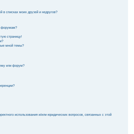
й в списках моих друзей и недругов?
и форумам?
стую страницу!
и?
ные мной темы?
тему или форум?
ференции?
рректного использования и/или юридических вопросов, связанных с этой