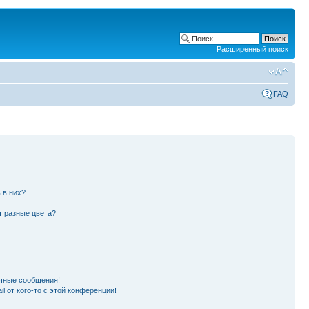
Расширенный поиск
FAQ
 в них?
т разные цвета?
чные сообщения!
l от кого-то с этой конференции!