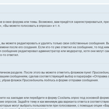
е в окне форума или темы. Возможно, вам придётся зарегистрироваться, пр
 «Вы можете голосовать в опросах» и т. п.
вы можете редактировать и удалять только свои собственные сообщения. В
емени после его создания. Если кто-то уже ответил на сообщение, то под ни
сли сообщение редактировал администратор или модератор, хотя они могут са
о-то ответил.
 личном разделе. После этого вы можете отметить флажком пункт
Присоедини
 вашим сообщениям, сделав соответствующий выбор в параграфе «Отправка 
х, убрав флажок
Присоединить подпись
в форме отправки сообщения.
ите на закладке или перейдите в форму
Создать опрос
под основной формой
ние опросов. Задайте тему и как минимум два варианта ответа в соответству
 которые могут выбрать пользователи при голосовании, с помощью опции «Вар