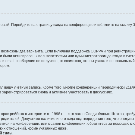
 новый. Перейдите на страницу входа на конференцию и щёлкните на ссылку
З
о возможны два варианта. Если включена поддержка COPPA и при регистрации 
и были активированы пользователями или администратором до входа в систе
и email-сообщение не получено, то возможно, что вы указали неправильный 
тором.
ил вашу учётную запись. Кроме того, многие конференции периодически уда
зарегистрироваться снова и активнее участвовать в дискуссиях.
тных прав ребёнка в интернете от 1998 г. — это закон Соединённых Штатов, т
е родителей. Допустимо наличие иного вида подтверждения того, что опек
ющемуся на конференции, или к самой конференции, обратитесь за помощью к 
ких отношений, кроме указанных ниже.
й силы.