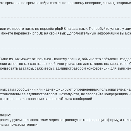
него времени, но время отображается по-прежнему неверное, значит, неправ
или же просто никто не перевёл phpBB на ваш язык. Попробуйте узнать у ад
ами можете перевести phpBB на свой язык. Дополнительную информацию вы мо
дно из них может относиться к вашему званию, обычно это звёздочки, квадр
ние известно как «аватара» и обычно уникально для каждого пользователя. О
использовать аватары, свяжитесь с администратором конференции для выясне
нных вами сообщений или идентифицируют определённых пользователей: на
установлены её администратором. Пожалуйста, не засоряйте конференцию н
тратор понизят значение вашего счётчика сообщений.
ренцию!
щения другим пользователям через встроенную в конференцию форму, и толь
мными пользователями.