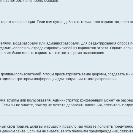
т, за который они проголосовали.
атором конференции. Если вам нужно добавить количество вариантов, превы
дателями, модераторами или администраторами. Для редактирования опроса п
 удалить опрос или отредактировать любой из вариантов ответа. Однако если
 нельзя было менять варианты ответов во время голосования.
руппам пользователей. Чтобы просматривать такие форумы, создавать в них
и администратором конференции для получения такого разрешения.
ма, группы или пользователя. Администратор конференции может не разре
 Если вы не знаете, почему не можете добавлять вложения, свяжитесь с ад
ый свод правил. Если вы нарушили правило, вы можете получить предупреж
 данном сайте. Если вы не знаете, за что получили предупреждение, свяжи