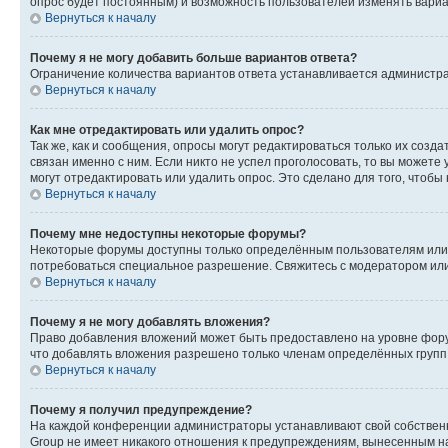
опрос будет постоянным) и возможность пользователей изменять вариан
Вернуться к началу
Почему я не могу добавить больше вариантов ответа?
Ограничение количества вариантов ответа устанавливается администр
Вернуться к началу
Как мне отредактировать или удалить опрос?
Так же, как и сообщения, опросы могут редактироваться только их соз
связан именно с ним. Если никто не успел проголосовать, то вы можете
могут отредактировать или удалить опрос. Это сделано для того, чтобы
Вернуться к началу
Почему мне недоступны некоторые форумы?
Некоторые форумы доступны только определённым пользователям или г
потребоваться специальное разрешение. Свяжитесь с модератором ил
Вернуться к началу
Почему я не могу добавлять вложения?
Право добавления вложений может быть предоставлено на уровне фору
что добавлять вложения разрешено только членам определённых групп.
Вернуться к началу
Почему я получил предупреждение?
На каждой конференции администраторы устанавливают свой собственн
Group не имеет никакого отношения к предупреждениям, вынесенным на