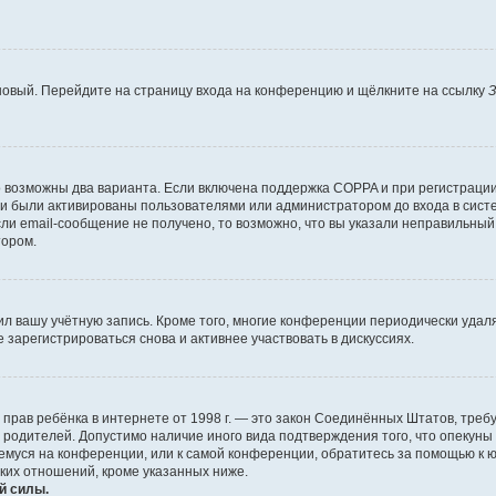
 новый. Перейдите на страницу входа на конференцию и щёлкните на ссылку
З
о возможны два варианта. Если включена поддержка COPPA и при регистрации 
и были активированы пользователями или администратором до входа в систе
и email-сообщение не получено, то возможно, что вы указали неправильный 
тором.
ил вашу учётную запись. Кроме того, многие конференции периодически уда
зарегистрироваться снова и активнее участвовать в дискуссиях.
тных прав ребёнка в интернете от 1998 г. — это закон Соединённых Штатов, т
е родителей. Допустимо наличие иного вида подтверждения того, что опек
ющемуся на конференции, или к самой конференции, обратитесь за помощью к 
ких отношений, кроме указанных ниже.
й силы.