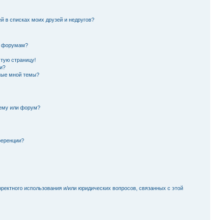
й в списках моих друзей и недругов?
и форумам?
стую страницу!
и?
ные мной темы?
тему или форум?
ференции?
рректного использования и/или юридических вопросов, связанных с этой