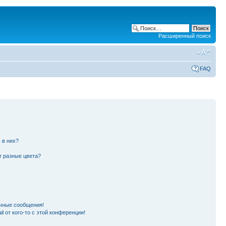
Расширенный поиск
FAQ
 в них?
т разные цвета?
чные сообщения!
l от кого-то с этой конференции!