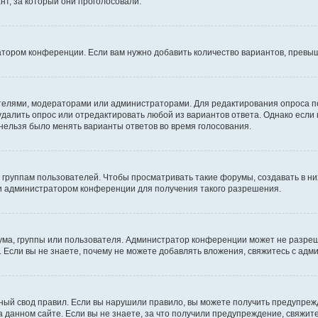
т, за который они проголосовали.
атором конференции. Если вам нужно добавить количество вариантов, превы
дателями, модераторами или администраторами. Для редактирования опроса п
 удалить опрос или отредактировать любой из вариантов ответа. Однако если
 нельзя было менять варианты ответов во время голосования.
руппам пользователей. Чтобы просматривать такие форумы, создавать в них
и администратором конференции для получения такого разрешения.
ма, группы или пользователя. Администратор конференции может не разре
 Если вы не знаете, почему не можете добавлять вложения, свяжитесь с ад
ый свод правил. Если вы нарушили правило, вы можете получить предупреж
 данном сайте. Если вы не знаете, за что получили предупреждение, свяжи