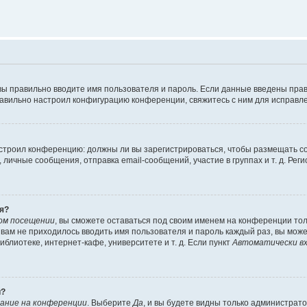
вы правильно вводите имя пользователя и пароль. Если данные введены прав
равильно настроил конфигурацию конференции, свяжитесь с ним для исправле
 настроил конференцию: должны ли вы зарегистрироваться, чтобы размещать 
чные сообщения, отправка email-сообщений, участие в группах и т. д. Регис
я?
ом посещении
, вы сможете оставаться под своим именем на конференции тол
ы вам не приходилось вводить имя пользователя и пароль каждый раз, вы мож
блиотеке, интернет-кафе, университете и т. д. Если пункт
Автоматически вх
й?
ание на конференции
. Выберите
Да
, и вы будете видны только администрат