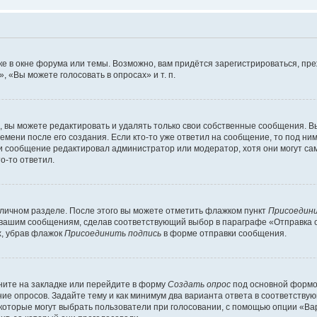
е в окне форума или темы. Возможно, вам придётся зарегистрироваться, пр
 «Вы можете голосовать в опросах» и т. п.
вы можете редактировать и удалять только свои собственные сообщения. В
емени после его создания. Если кто-то уже ответил на сообщение, то под ни
сли сообщение редактировал администратор или модератор, хотя они могут са
о-то ответил.
 личном разделе. После этого вы можете отметить флажком пункт
Присоедини
 вашим сообщениям, сделав соответствующий выбор в параграфе «Отправка 
х, убрав флажок
Присоединить подпись
в форме отправки сообщения.
ите на закладке или перейдите в форму
Создать опрос
под основной формой
ние опросов. Задайте тему и как минимум два варианта ответа в соответству
 которые могут выбрать пользователи при голосовании, с помощью опции «Вар