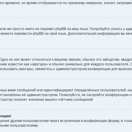
него времени, но время отображается по-прежнему неверное, значит, неправ
или же просто никто не перевёл phpBB на ваш язык. Попробуйте узнать у ад
ами можете перевести phpBB на свой язык. Дополнительную информацию вы мо
дно из них может относиться к вашему званию, обычно это звёздочки, квадр
ние известно как «аватара» и обычно уникально для каждого пользователя. О
использовать аватары, свяжитесь с администратором конференции для выясне
нных вами сообщений или идентифицируют определённых пользователей: на
установлены её администратором. Пожалуйста, не засоряйте конференцию н
тратор понизят значение вашего счётчика сообщений.
ренцию!
щения другим пользователям через встроенную в конференцию форму, и толь
мными пользователями.