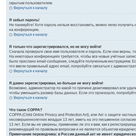
скрытым пользователем.
Вернуться к началу
Я забыл пароль!
Не паникуйте! Хотя пароль нельзя восстановить, можно легко получить
на конференцию.
Вернуться к началу
Я только что зарегистрировался, но не могу войти!
Сначала проверьте свои имя пользователя и пароль. Если они верны, т
На некоторых конференциях требуется, чтобы все новые учётные запис
было прислано email-сообщение, следуйте полученным инструкциям. Есл
что ввели правильный адрес email, попробуйте связаться с администра
Вернуться к началу
Я давно зарегистрирован, но больше не могу войти!
Возможно, администратор по какой-то причине деактивировал или удал
чтобы уменьшить размер базы данных. Если это произошло, попробуйте 
Вернуться к началу
Что такое COPPA?
COPPA (Child Online Privacy and Protection Act), или Акт о защите час
несовершеннолетних младше 13 лет, иметь на это письменное согласи
13 лет. Если вы не уверены, применимо ли это к вам, как к регистриру
рекомендаций по правовым вопросам и не является объектом юридичес
Примечание переводчика: в России данный акт не имеет юридическо