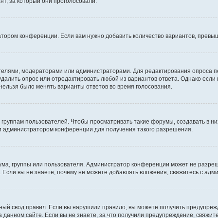
т, за который они проголосовали.
атором конференции. Если вам нужно добавить количество вариантов, превы
дателями, модераторами или администраторами. Для редактирования опроса п
 удалить опрос или отредактировать любой из вариантов ответа. Однако если
 нельзя было менять варианты ответов во время голосования.
руппам пользователей. Чтобы просматривать такие форумы, создавать в них
и администратором конференции для получения такого разрешения.
ма, группы или пользователя. Администратор конференции может не разре
 Если вы не знаете, почему не можете добавлять вложения, свяжитесь с ад
ый свод правил. Если вы нарушили правило, вы можете получить предупреж
 данном сайте. Если вы не знаете, за что получили предупреждение, свяжи