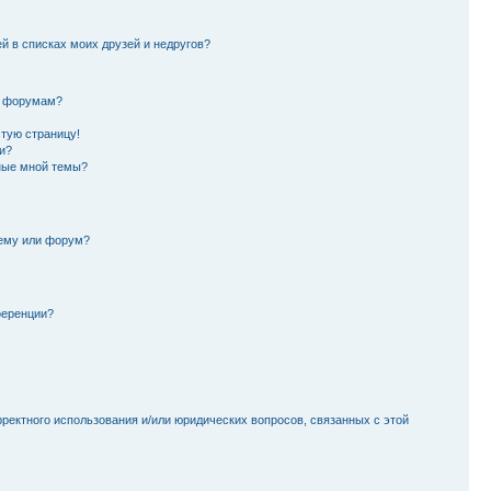
й в списках моих друзей и недругов?
и форумам?
стую страницу!
и?
ные мной темы?
тему или форум?
ференции?
рректного использования и/или юридических вопросов, связанных с этой