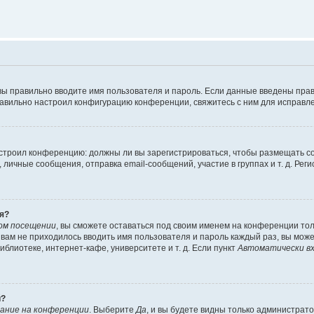
вы правильно вводите имя пользователя и пароль. Если данные введены прав
равильно настроил конфигурацию конференции, свяжитесь с ним для исправле
 настроил конференцию: должны ли вы зарегистрироваться, чтобы размещать 
чные сообщения, отправка email-сообщений, участие в группах и т. д. Регис
я?
ом посещении
, вы сможете оставаться под своим именем на конференции тол
ы вам не приходилось вводить имя пользователя и пароль каждый раз, вы мож
блиотеке, интернет-кафе, университете и т. д. Если пункт
Автоматически вх
й?
ание на конференции
. Выберите
Да
, и вы будете видны только администрат