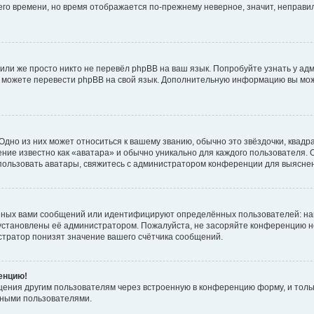
него времени, но время отображается по-прежнему неверное, значит, неправ
или же просто никто не перевёл phpBB на ваш язык. Попробуйте узнать у ад
ами можете перевести phpBB на свой язык. Дополнительную информацию вы мо
дно из них может относиться к вашему званию, обычно это звёздочки, квадр
ние известно как «аватара» и обычно уникально для каждого пользователя. О
использовать аватары, свяжитесь с администратором конференции для выясне
нных вами сообщений или идентифицируют определённых пользователей: на
установлены её администратором. Пожалуйста, не засоряйте конференцию н
тратор понизят значение вашего счётчика сообщений.
ренцию!
щения другим пользователям через встроенную в конференцию форму, и толь
мными пользователями.