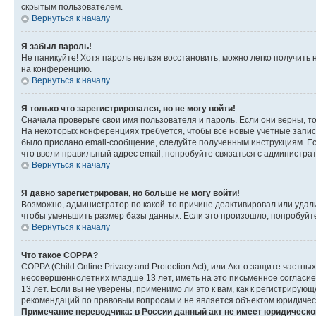
скрытым пользователем.
Вернуться к началу
Я забыл пароль!
Не паникуйте! Хотя пароль нельзя восстановить, можно легко получить
на конференцию.
Вернуться к началу
Я только что зарегистрировался, но не могу войти!
Сначала проверьте свои имя пользователя и пароль. Если они верны, т
На некоторых конференциях требуется, чтобы все новые учётные запис
было прислано email-сообщение, следуйте полученным инструкциям. Есл
что ввели правильный адрес email, попробуйте связаться с администра
Вернуться к началу
Я давно зарегистрирован, но больше не могу войти!
Возможно, администратор по какой-то причине деактивировал или удал
чтобы уменьшить размер базы данных. Если это произошло, попробуйте 
Вернуться к началу
Что такое COPPA?
COPPA (Child Online Privacy and Protection Act), или Акт о защите час
несовершеннолетних младше 13 лет, иметь на это письменное согласи
13 лет. Если вы не уверены, применимо ли это к вам, как к регистриру
рекомендаций по правовым вопросам и не является объектом юридичес
Примечание переводчика: в России данный акт не имеет юридическо