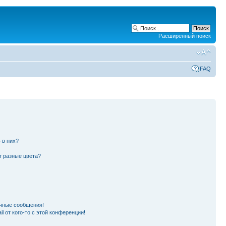
Расширенный поиск
FAQ
 в них?
т разные цвета?
чные сообщения!
l от кого-то с этой конференции!