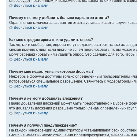
опрос будет постоянным) и возможность пользователей изменять вариан
Вернуться к началу
Почему я не могу добавить больше вариантов ответа?
Ограничение количества вариантов ответа устанавливается администр
Вернуться к началу
Как мне отредактировать или удалить опрос?
Так же, как и сообщения, опросы могут редактироваться только их соз
связан именно с ним. Если никто не успел проголосовать, то вы можете
могут отредактировать или удалить опрос. Это сделано для того, чтобы
Вернуться к началу
Почему мне недоступны некоторые форумы?
Некоторые форумы доступны только определённым пользователям или г
потребоваться специальное разрешение. Свяжитесь с модератором ил
Вернуться к началу
Почему я не могу добавлять вложения?
Право добавления вложений может быть предоставлено на уровне фору
что добавлять вложения разрешено только членам определённых групп.
Вернуться к началу
Почему я получил предупреждение?
На каждой конференции администраторы устанавливают свой собственн
Group не имеет никакого отношения к предупреждениям, вынесенным на