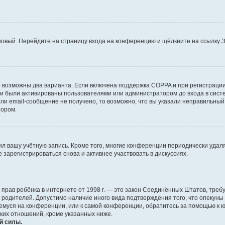
 новый. Перейдите на страницу входа на конференцию и щёлкните на ссылку
З
о возможны два варианта. Если включена поддержка COPPA и при регистрации 
и были активированы пользователями или администратором до входа в систе
и email-сообщение не получено, то возможно, что вы указали неправильный 
тором.
ил вашу учётную запись. Кроме того, многие конференции периодически уда
зарегистрироваться снова и активнее участвовать в дискуссиях.
тных прав ребёнка в интернете от 1998 г. — это закон Соединённых Штатов, т
е родителей. Допустимо наличие иного вида подтверждения того, что опек
ющемуся на конференции, или к самой конференции, обратитесь за помощью к 
ких отношений, кроме указанных ниже.
й силы.