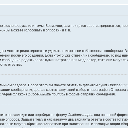
е в окне форума или темы. Возможно, вам придётся зарегистрироваться, пр
 «Вы можете голосовать в опросах» и т. п.
вы можете редактировать и удалять только свои собственные сообщения. В
емени после его создания. Если кто-то уже ответил на сообщение, то под ни
сли сообщение редактировал администратор или модератор, хотя они могут са
о-то ответил.
 личном разделе. После этого вы можете отметить флажком пункт
Присоедини
 вашим сообщениям, сделав соответствующий выбор в параграфе «Отправка 
х, убрав флажок
Присоединить подпись
в форме отправки сообщения.
ите на закладке или перейдите в форму
Создать опрос
под основной формой
ние опросов. Задайте тему и как минимум два варианта ответа в соответству
 которые могут выбрать пользователи при голосовании, с помощью опции «Вар