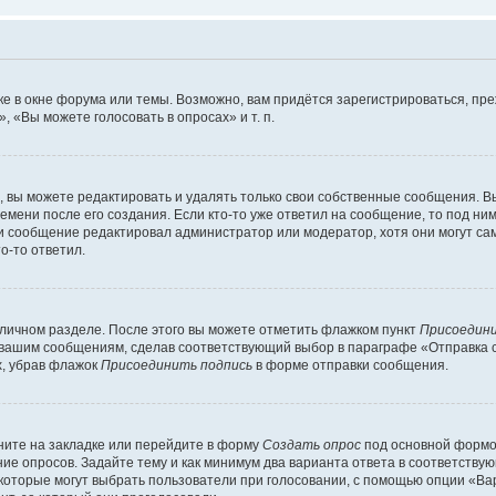
е в окне форума или темы. Возможно, вам придётся зарегистрироваться, пр
 «Вы можете голосовать в опросах» и т. п.
вы можете редактировать и удалять только свои собственные сообщения. В
емени после его создания. Если кто-то уже ответил на сообщение, то под ни
сли сообщение редактировал администратор или модератор, хотя они могут са
о-то ответил.
 личном разделе. После этого вы можете отметить флажком пункт
Присоедини
 вашим сообщениям, сделав соответствующий выбор в параграфе «Отправка 
х, убрав флажок
Присоединить подпись
в форме отправки сообщения.
ите на закладке или перейдите в форму
Создать опрос
под основной формой
ние опросов. Задайте тему и как минимум два варианта ответа в соответству
 которые могут выбрать пользователи при голосовании, с помощью опции «Вар