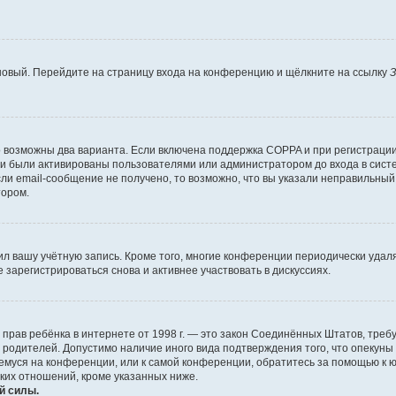
 новый. Перейдите на страницу входа на конференцию и щёлкните на ссылку
З
о возможны два варианта. Если включена поддержка COPPA и при регистрации 
и были активированы пользователями или администратором до входа в систе
и email-сообщение не получено, то возможно, что вы указали неправильный 
тором.
ил вашу учётную запись. Кроме того, многие конференции периодически уда
зарегистрироваться снова и активнее участвовать в дискуссиях.
тных прав ребёнка в интернете от 1998 г. — это закон Соединённых Штатов, т
е родителей. Допустимо наличие иного вида подтверждения того, что опек
ющемуся на конференции, или к самой конференции, обратитесь за помощью к 
ких отношений, кроме указанных ниже.
й силы.