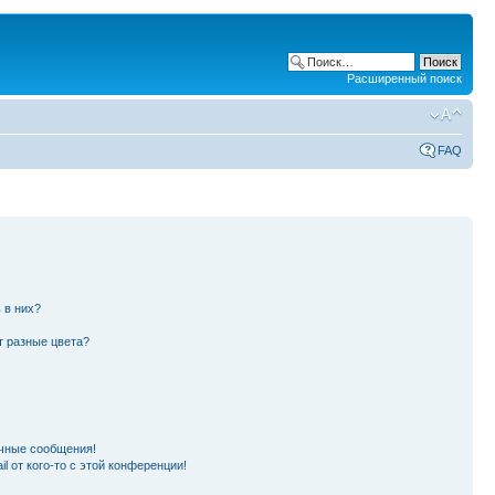
Расширенный поиск
FAQ
 в них?
т разные цвета?
чные сообщения!
l от кого-то с этой конференции!