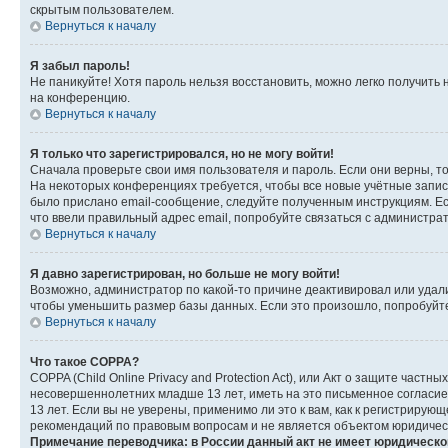
скрытым пользователем.
Вернуться к началу
Я забыл пароль!
Не паникуйте! Хотя пароль нельзя восстановить, можно легко получить
на конференцию.
Вернуться к началу
Я только что зарегистрировался, но не могу войти!
Сначала проверьте свои имя пользователя и пароль. Если они верны, т
На некоторых конференциях требуется, чтобы все новые учётные запис
было прислано email-сообщение, следуйте полученным инструкциям. Есл
что ввели правильный адрес email, попробуйте связаться с администра
Вернуться к началу
Я давно зарегистрирован, но больше не могу войти!
Возможно, администратор по какой-то причине деактивировал или удал
чтобы уменьшить размер базы данных. Если это произошло, попробуйте 
Вернуться к началу
Что такое COPPA?
COPPA (Child Online Privacy and Protection Act), или Акт о защите час
несовершеннолетних младше 13 лет, иметь на это письменное согласи
13 лет. Если вы не уверены, применимо ли это к вам, как к регистриру
рекомендаций по правовым вопросам и не является объектом юридичес
Примечание переводчика: в России данный акт не имеет юридическо