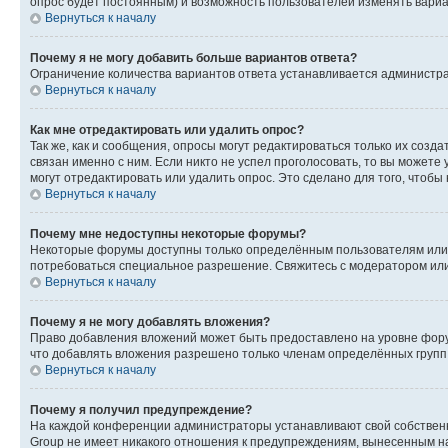
опрос будет постоянным) и возможность пользователей изменять вариан
Вернуться к началу
Почему я не могу добавить больше вариантов ответа?
Ограничение количества вариантов ответа устанавливается администр
Вернуться к началу
Как мне отредактировать или удалить опрос?
Так же, как и сообщения, опросы могут редактироваться только их соз
связан именно с ним. Если никто не успел проголосовать, то вы можете
могут отредактировать или удалить опрос. Это сделано для того, чтобы
Вернуться к началу
Почему мне недоступны некоторые форумы?
Некоторые форумы доступны только определённым пользователям или г
потребоваться специальное разрешение. Свяжитесь с модератором ил
Вернуться к началу
Почему я не могу добавлять вложения?
Право добавления вложений может быть предоставлено на уровне фору
что добавлять вложения разрешено только членам определённых групп.
Вернуться к началу
Почему я получил предупреждение?
На каждой конференции администраторы устанавливают свой собственн
Group не имеет никакого отношения к предупреждениям, вынесенным на