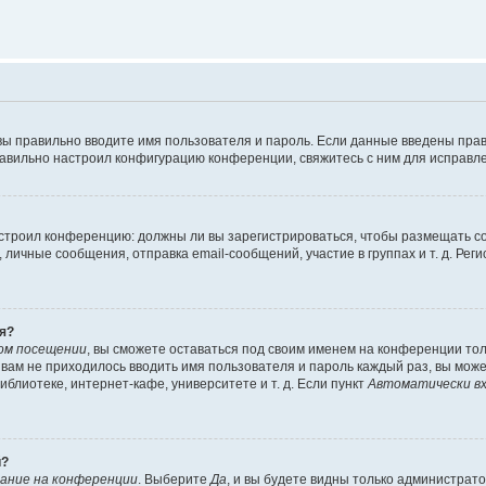
вы правильно вводите имя пользователя и пароль. Если данные введены прав
равильно настроил конфигурацию конференции, свяжитесь с ним для исправле
 настроил конференцию: должны ли вы зарегистрироваться, чтобы размещать 
чные сообщения, отправка email-сообщений, участие в группах и т. д. Регис
я?
ом посещении
, вы сможете оставаться под своим именем на конференции тол
ы вам не приходилось вводить имя пользователя и пароль каждый раз, вы мож
блиотеке, интернет-кафе, университете и т. д. Если пункт
Автоматически вх
й?
ание на конференции
. Выберите
Да
, и вы будете видны только администрат