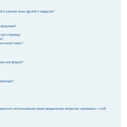
й в списках моих друзей и недругов?
и форумам?
стую страницу!
и?
ные мной темы?
тему или форум?
ференции?
рректного использования и/или юридических вопросов, связанных с этой