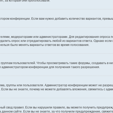
т, за который они проголосовали.
атором конференции. Если вам нужно добавить количество вариантов, превы
дателями, модераторами или администраторами. Для редактирования опроса п
 удалить опрос или отредактировать любой из вариантов ответа. Однако если
 нельзя было менять варианты ответов во время голосования.
руппам пользователей. Чтобы просматривать такие форумы, создавать в них
и администратором конференции для получения такого разрешения.
ма, группы или пользователя. Администратор конференции может не разре
 Если вы не знаете, почему не можете добавлять вложения, свяжитесь с ад
ый свод правил. Если вы нарушили правило, вы можете получить предупреж
 данном сайте. Если вы не знаете, за что получили предупреждение, свяжи