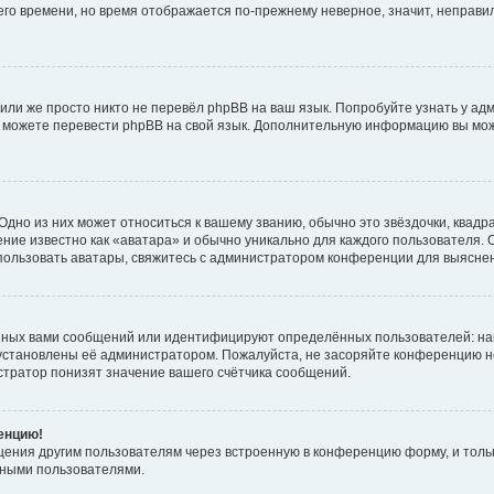
него времени, но время отображается по-прежнему неверное, значит, неправ
или же просто никто не перевёл phpBB на ваш язык. Попробуйте узнать у ад
ами можете перевести phpBB на свой язык. Дополнительную информацию вы мо
дно из них может относиться к вашему званию, обычно это звёздочки, квадр
ние известно как «аватара» и обычно уникально для каждого пользователя. О
использовать аватары, свяжитесь с администратором конференции для выясне
нных вами сообщений или идентифицируют определённых пользователей: на
установлены её администратором. Пожалуйста, не засоряйте конференцию н
тратор понизят значение вашего счётчика сообщений.
ренцию!
щения другим пользователям через встроенную в конференцию форму, и толь
мными пользователями.