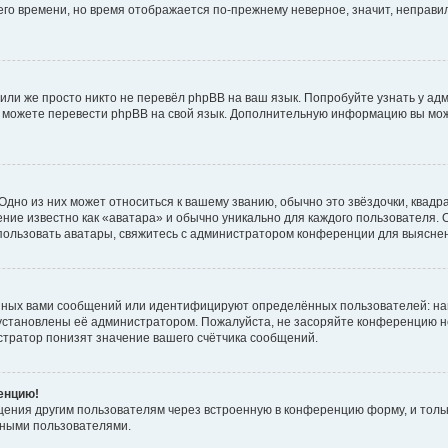
него времени, но время отображается по-прежнему неверное, значит, неправ
или же просто никто не перевёл phpBB на ваш язык. Попробуйте узнать у ад
ами можете перевести phpBB на свой язык. Дополнительную информацию вы мо
дно из них может относиться к вашему званию, обычно это звёздочки, квадр
ние известно как «аватара» и обычно уникально для каждого пользователя. О
использовать аватары, свяжитесь с администратором конференции для выясне
нных вами сообщений или идентифицируют определённых пользователей: на
установлены её администратором. Пожалуйста, не засоряйте конференцию н
тратор понизят значение вашего счётчика сообщений.
ренцию!
щения другим пользователям через встроенную в конференцию форму, и толь
мными пользователями.