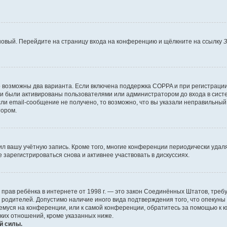
 новый. Перейдите на страницу входа на конференцию и щёлкните на ссылку
З
о возможны два варианта. Если включена поддержка COPPA и при регистрации 
и были активированы пользователями или администратором до входа в систе
и email-сообщение не получено, то возможно, что вы указали неправильный 
тором.
ил вашу учётную запись. Кроме того, многие конференции периодически уда
зарегистрироваться снова и активнее участвовать в дискуссиях.
тных прав ребёнка в интернете от 1998 г. — это закон Соединённых Штатов, т
е родителей. Допустимо наличие иного вида подтверждения того, что опек
ющемуся на конференции, или к самой конференции, обратитесь за помощью к 
ких отношений, кроме указанных ниже.
й силы.