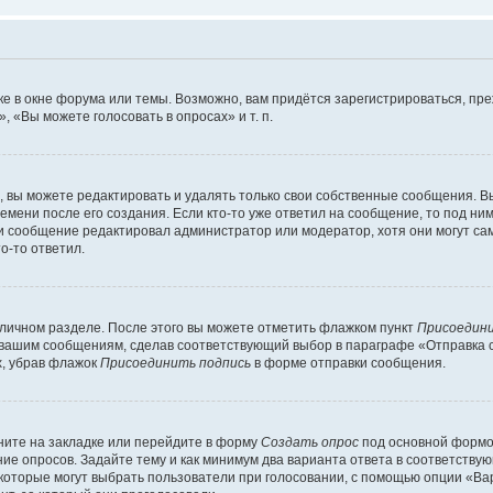
е в окне форума или темы. Возможно, вам придётся зарегистрироваться, пр
 «Вы можете голосовать в опросах» и т. п.
вы можете редактировать и удалять только свои собственные сообщения. В
емени после его создания. Если кто-то уже ответил на сообщение, то под ни
сли сообщение редактировал администратор или модератор, хотя они могут са
о-то ответил.
 личном разделе. После этого вы можете отметить флажком пункт
Присоедини
 вашим сообщениям, сделав соответствующий выбор в параграфе «Отправка 
х, убрав флажок
Присоединить подпись
в форме отправки сообщения.
ите на закладке или перейдите в форму
Создать опрос
под основной формой
ние опросов. Задайте тему и как минимум два варианта ответа в соответству
 которые могут выбрать пользователи при голосовании, с помощью опции «Вар