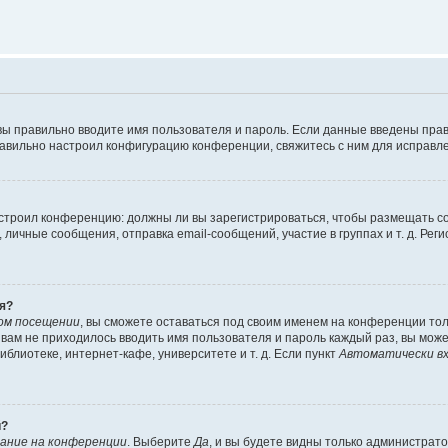
вы правильно вводите имя пользователя и пароль. Если данные введены прав
равильно настроил конфигурацию конференции, свяжитесь с ним для исправле
 настроил конференцию: должны ли вы зарегистрироваться, чтобы размещать 
чные сообщения, отправка email-сообщений, участие в группах и т. д. Регис
я?
ом посещении
, вы сможете оставаться под своим именем на конференции тол
ы вам не приходилось вводить имя пользователя и пароль каждый раз, вы мож
блиотеке, интернет-кафе, университете и т. д. Если пункт
Автоматически вх
й?
ание на конференции
. Выберите
Да
, и вы будете видны только администрат