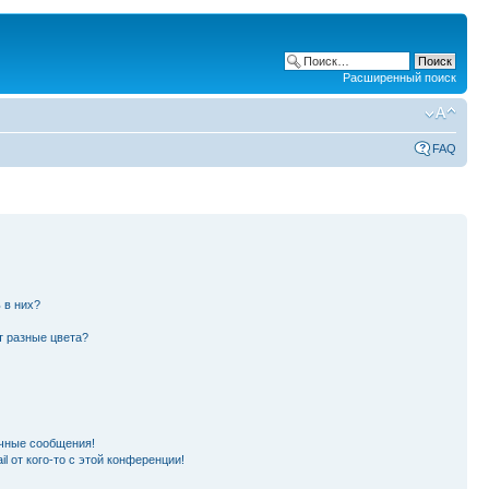
Расширенный поиск
FAQ
 в них?
т разные цвета?
чные сообщения!
l от кого-то с этой конференции!