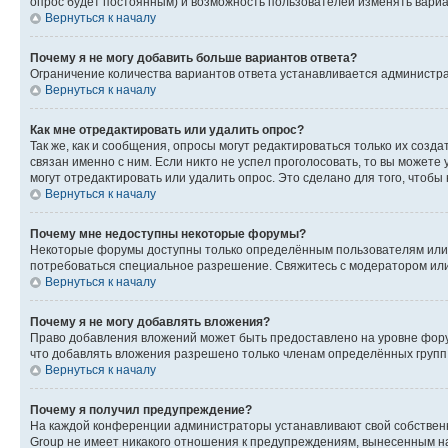
опрос будет постоянным) и возможность пользователей изменять вариан
Вернуться к началу
Почему я не могу добавить больше вариантов ответа?
Ограничение количества вариантов ответа устанавливается администр
Вернуться к началу
Как мне отредактировать или удалить опрос?
Так же, как и сообщения, опросы могут редактироваться только их соз
связан именно с ним. Если никто не успел проголосовать, то вы можете
могут отредактировать или удалить опрос. Это сделано для того, чтобы
Вернуться к началу
Почему мне недоступны некоторые форумы?
Некоторые форумы доступны только определённым пользователям или г
потребоваться специальное разрешение. Свяжитесь с модератором ил
Вернуться к началу
Почему я не могу добавлять вложения?
Право добавления вложений может быть предоставлено на уровне фору
что добавлять вложения разрешено только членам определённых групп.
Вернуться к началу
Почему я получил предупреждение?
На каждой конференции администраторы устанавливают свой собственн
Group не имеет никакого отношения к предупреждениям, вынесенным на