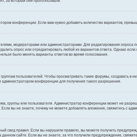
т, за который они проголосовали.
атором конференции. Если вам нужно добавить количество вариантов, превы
дателями, модераторами или администраторами. Для редактирования опроса п
 удалить опрос или отредактировать любой из вариантов ответа. Однако если
 нельзя было менять варианты ответов во время голосования.
руппам пользователей. Чтобы просматривать такие форумы, создавать в них
и администратором конференции для получения такого разрешения.
ма, группы или пользователя. Администратор конференции может не разре
 Если вы не знаете, почему не можете добавлять вложения, свяжитесь с ад
ый свод правил. Если вы нарушили правило, вы можете получить предупреж
 данном сайте. Если вы не знаете, за что получили предупреждение, свяжи