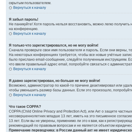
скрытым пользователем.
Вернуться к началу
Я забыл пароль!
Не паникуйте! Хотя пароль нельзя восстановить, можно легко получить
на конференцию.
Вернуться к началу
Я только что зарегистрировался, но не могу войти!
Сначала проверьте свои имя пользователя и пароль. Если они верны, т
На некоторых конференциях требуется, чтобы все новые учётные запис
было прислано email-сообщение, следуйте полученным инструкциям. Есл
что ввели правильный адрес email, попробуйте связаться с администра
Вернуться к началу
Я давно зарегистрирован, но больше не могу войти!
Возможно, администратор по какой-то причине деактивировал или удал
чтобы уменьшить размер базы данных. Если это произошло, попробуйте 
Вернуться к началу
Что такое COPPA?
COPPA (Child Online Privacy and Protection Act), или Акт о защите час
несовершеннолетних младше 13 лет, иметь на это письменное согласи
13 лет. Если вы не уверены, применимо ли это к вам, как к регистриру
рекомендаций по правовым вопросам и не является объектом юридичес
Примечание переводчика: в России данный акт не имеет юридическо