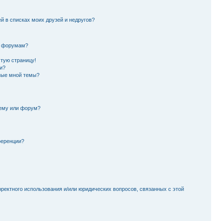
й в списках моих друзей и недругов?
и форумам?
стую страницу!
и?
ные мной темы?
тему или форум?
ференции?
рректного использования и/или юридических вопросов, связанных с этой