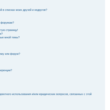
й в списках моих друзей и недругов?
и форумам?
стую страницу!
и?
ные мной темы?
тему или форум?
ференции?
рректного использования и/или юридических вопросов, связанных с этой