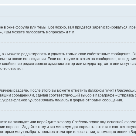
е в окне форума или темы. Возможно, вам придётся зарегистрироваться, пр
 «Вы можете голосовать в опросах» и т. п.
вы можете редактировать и удалять только свои собственные сообщения. В
емени после его создания. Если кто-то уже ответил на сообщение, то под ни
сли сообщение редактировал администратор или модератор, хотя они могут са
о-то ответил.
 личном разделе. После этого вы можете отметить флажком пункт
Присоедини
 вашим сообщениям, сделав соответствующий выбор в параграфе «Отправка 
х, убрав флажок
Присоединить подпись
в форме отправки сообщения.
ите на закладке или перейдите в форму
Создать опрос
под основной формой
ние опросов. Задайте тему и как минимум два варианта ответа в соответству
 которые могут выбрать пользователи при голосовании, с помощью опции «Вар