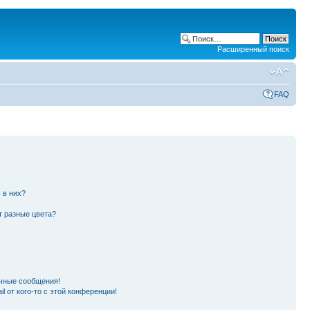
Расширенный поиск
FAQ
 в них?
т разные цвета?
чные сообщения!
l от кого-то с этой конференции!