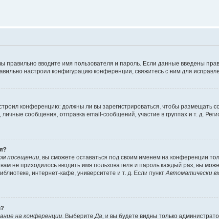
вы правильно вводите имя пользователя и пароль. Если данные введены прав
равильно настроил конфигурацию конференции, свяжитесь с ним для исправле
 настроил конференцию: должны ли вы зарегистрироваться, чтобы размещать 
чные сообщения, отправка email-сообщений, участие в группах и т. д. Регис
я?
ом посещении
, вы сможете оставаться под своим именем на конференции тол
ы вам не приходилось вводить имя пользователя и пароль каждый раз, вы мож
блиотеке, интернет-кафе, университете и т. д. Если пункт
Автоматически вх
й?
ание на конференции
. Выберите
Да
, и вы будете видны только администрат