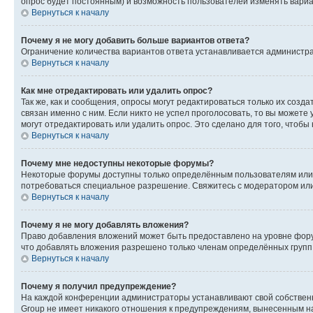
опрос будет постоянным) и возможность пользователей изменять вариан
Вернуться к началу
Почему я не могу добавить больше вариантов ответа?
Ограничение количества вариантов ответа устанавливается администр
Вернуться к началу
Как мне отредактировать или удалить опрос?
Так же, как и сообщения, опросы могут редактироваться только их соз
связан именно с ним. Если никто не успел проголосовать, то вы можете
могут отредактировать или удалить опрос. Это сделано для того, чтобы
Вернуться к началу
Почему мне недоступны некоторые форумы?
Некоторые форумы доступны только определённым пользователям или г
потребоваться специальное разрешение. Свяжитесь с модератором ил
Вернуться к началу
Почему я не могу добавлять вложения?
Право добавления вложений может быть предоставлено на уровне фору
что добавлять вложения разрешено только членам определённых групп.
Вернуться к началу
Почему я получил предупреждение?
На каждой конференции администраторы устанавливают свой собственн
Group не имеет никакого отношения к предупреждениям, вынесенным на