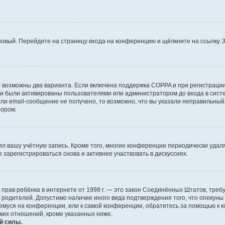
 новый. Перейдите на страницу входа на конференцию и щёлкните на ссылку
З
о возможны два варианта. Если включена поддержка COPPA и при регистрации 
и были активированы пользователями или администратором до входа в систе
и email-сообщение не получено, то возможно, что вы указали неправильный 
тором.
ил вашу учётную запись. Кроме того, многие конференции периодически уда
зарегистрироваться снова и активнее участвовать в дискуссиях.
тных прав ребёнка в интернете от 1998 г. — это закон Соединённых Штатов, т
е родителей. Допустимо наличие иного вида подтверждения того, что опек
ющемуся на конференции, или к самой конференции, обратитесь за помощью к 
ких отношений, кроме указанных ниже.
й силы.