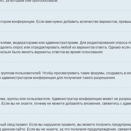
т, за который они проголосовали.
атором конференции. Если вам нужно добавить количество вариантов, превы
дателями, модераторами или администраторами. Для редактирования опроса п
 удалить опрос или отредактировать любой из вариантов ответа. Однако если
 нельзя было менять варианты ответов во время голосования.
руппам пользователей. Чтобы просматривать такие форумы, создавать в них
и администратором конференции для получения такого разрешения.
ма, группы или пользователя. Администратор конференции может не разре
 Если вы не знаете, почему не можете добавлять вложения, свяжитесь с ад
ый свод правил. Если вы нарушили правило, вы можете получить предупреж
 данном сайте. Если вы не знаете, за что получили предупреждение, свяжи