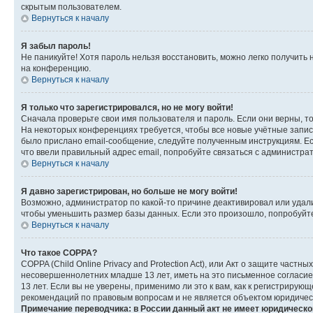
скрытым пользователем.
Вернуться к началу
Я забыл пароль!
Не паникуйте! Хотя пароль нельзя восстановить, можно легко получить
на конференцию.
Вернуться к началу
Я только что зарегистрировался, но не могу войти!
Сначала проверьте свои имя пользователя и пароль. Если они верны, т
На некоторых конференциях требуется, чтобы все новые учётные запис
было прислано email-сообщение, следуйте полученным инструкциям. Есл
что ввели правильный адрес email, попробуйте связаться с администра
Вернуться к началу
Я давно зарегистрирован, но больше не могу войти!
Возможно, администратор по какой-то причине деактивировал или удал
чтобы уменьшить размер базы данных. Если это произошло, попробуйте 
Вернуться к началу
Что такое COPPA?
COPPA (Child Online Privacy and Protection Act), или Акт о защите час
несовершеннолетних младше 13 лет, иметь на это письменное согласи
13 лет. Если вы не уверены, применимо ли это к вам, как к регистриру
рекомендаций по правовым вопросам и не является объектом юридичес
Примечание переводчика: в России данный акт не имеет юридическо