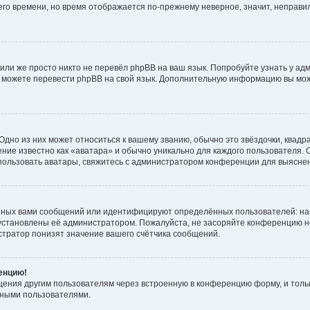
него времени, но время отображается по-прежнему неверное, значит, неправ
или же просто никто не перевёл phpBB на ваш язык. Попробуйте узнать у ад
ами можете перевести phpBB на свой язык. Дополнительную информацию вы мо
дно из них может относиться к вашему званию, обычно это звёздочки, квадр
ние известно как «аватара» и обычно уникально для каждого пользователя. О
использовать аватары, свяжитесь с администратором конференции для выясне
нных вами сообщений или идентифицируют определённых пользователей: на
установлены её администратором. Пожалуйста, не засоряйте конференцию н
тратор понизят значение вашего счётчика сообщений.
ренцию!
щения другим пользователям через встроенную в конференцию форму, и толь
мными пользователями.