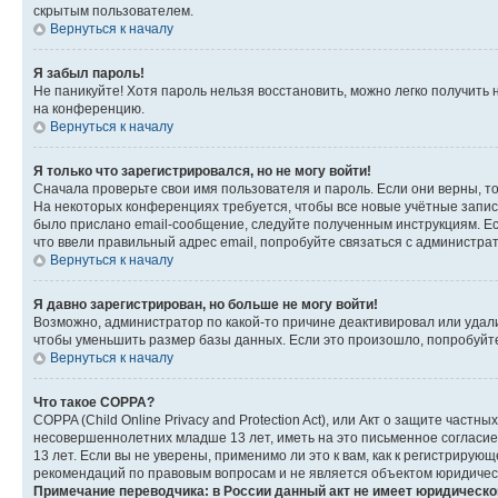
скрытым пользователем.
Вернуться к началу
Я забыл пароль!
Не паникуйте! Хотя пароль нельзя восстановить, можно легко получить
на конференцию.
Вернуться к началу
Я только что зарегистрировался, но не могу войти!
Сначала проверьте свои имя пользователя и пароль. Если они верны, т
На некоторых конференциях требуется, чтобы все новые учётные запис
было прислано email-сообщение, следуйте полученным инструкциям. Есл
что ввели правильный адрес email, попробуйте связаться с администра
Вернуться к началу
Я давно зарегистрирован, но больше не могу войти!
Возможно, администратор по какой-то причине деактивировал или удал
чтобы уменьшить размер базы данных. Если это произошло, попробуйте 
Вернуться к началу
Что такое COPPA?
COPPA (Child Online Privacy and Protection Act), или Акт о защите час
несовершеннолетних младше 13 лет, иметь на это письменное согласи
13 лет. Если вы не уверены, применимо ли это к вам, как к регистриру
рекомендаций по правовым вопросам и не является объектом юридичес
Примечание переводчика: в России данный акт не имеет юридическо