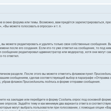
е в окне форума или темы. Возможно, вам придётся зарегистрироваться, пр
 «Вы можете голосовать в опросах» и т. п.
вы можете редактировать и удалять только свои собственные сообщения. В
емени после его создания. Если кто-то уже ответил на сообщение, то под ни
сли сообщение редактировал администратор или модератор, хотя они могут са
о-то ответил.
 личном разделе. После этого вы можете отметить флажком пункт
Присоедини
 вашим сообщениям, сделав соответствующий выбор в параграфе «Отправка 
х, убрав флажок
Присоединить подпись
в форме отправки сообщения.
ите на закладке или перейдите в форму
Создать опрос
под основной формой
ние опросов. Задайте тему и как минимум два варианта ответа в соответству
 которые могут выбрать пользователи при голосовании, с помощью опции «Вар