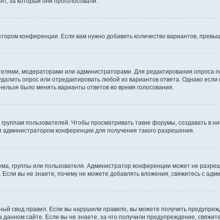
т, за который они проголосовали.
атором конференции. Если вам нужно добавить количество вариантов, превы
дателями, модераторами или администраторами. Для редактирования опроса п
 удалить опрос или отредактировать любой из вариантов ответа. Однако если
 нельзя было менять варианты ответов во время голосования.
руппам пользователей. Чтобы просматривать такие форумы, создавать в них
и администратором конференции для получения такого разрешения.
ма, группы или пользователя. Администратор конференции может не разре
 Если вы не знаете, почему не можете добавлять вложения, свяжитесь с ад
ый свод правил. Если вы нарушили правило, вы можете получить предупреж
 данном сайте. Если вы не знаете, за что получили предупреждение, свяжи