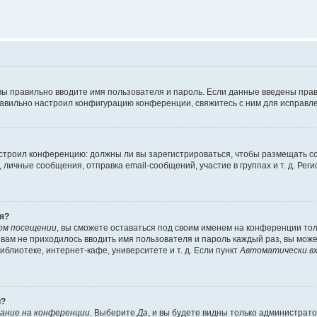
вы правильно вводите имя пользователя и пароль. Если данные введены прав
равильно настроил конфигурацию конференции, свяжитесь с ним для исправле
 настроил конференцию: должны ли вы зарегистрироваться, чтобы размещать 
чные сообщения, отправка email-сообщений, участие в группах и т. д. Регис
я?
ом посещении
, вы сможете оставаться под своим именем на конференции тол
ы вам не приходилось вводить имя пользователя и пароль каждый раз, вы мож
блиотеке, интернет-кафе, университете и т. д. Если пункт
Автоматически вх
й?
ание на конференции
. Выберите
Да
, и вы будете видны только администрат