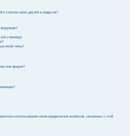
й в списках моих друзей и недругов?
и форумам?
стую страницу!
и?
ные мной темы?
тему или форум?
ференции?
рректного использования и/или юридических вопросов, связанных с этой