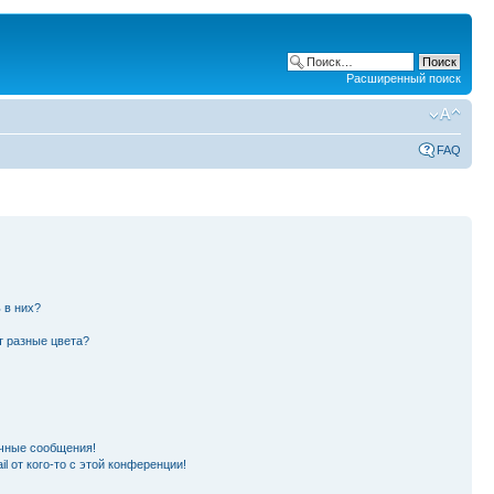
Расширенный поиск
FAQ
 в них?
т разные цвета?
чные сообщения!
l от кого-то с этой конференции!