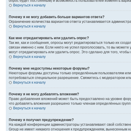
опрос будет постоянным) и возможность пользователей изменять вариан
Вернуться к началу
Почему я не могу добавить больше вариантов ответа?
Ограничение количества вариантов ответа устанавливается администр
Вернуться к началу
Как мне отредактировать или удалить опрос?
Так же, как и сообщения, опросы могут редактироваться только их соз
связан именно с ним. Если никто не успел проголосовать, то вы можете
могут отредактировать или удалить опрос. Это сделано для того, чтобы
Вернуться к началу
Почему мне недоступны некоторые форумы?
Некоторые форумы доступны только определённым пользователям или г
потребоваться специальное разрешение. Свяжитесь с модератором ил
Вернуться к началу
Почему я не могу добавлять вложения?
Право добавления вложений может быть предоставлено на уровне фору
что добавлять вложения разрешено только членам определённых групп.
Вернуться к началу
Почему я получил предупреждение?
На каждой конференции администраторы устанавливают свой собственн
Group не имеет никакого отношения к предупреждениям, вынесенным на