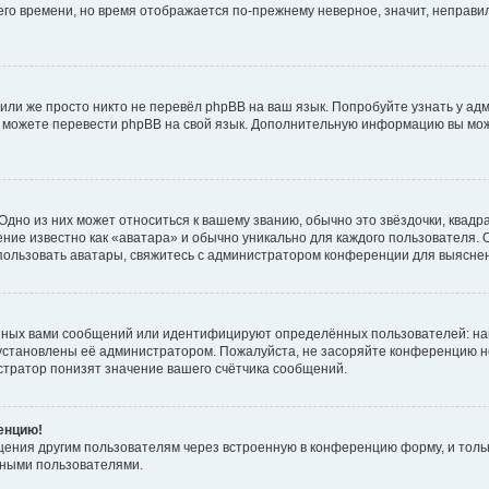
него времени, но время отображается по-прежнему неверное, значит, неправ
или же просто никто не перевёл phpBB на ваш язык. Попробуйте узнать у ад
ами можете перевести phpBB на свой язык. Дополнительную информацию вы мо
дно из них может относиться к вашему званию, обычно это звёздочки, квадр
ние известно как «аватара» и обычно уникально для каждого пользователя. О
использовать аватары, свяжитесь с администратором конференции для выясне
нных вами сообщений или идентифицируют определённых пользователей: на
установлены её администратором. Пожалуйста, не засоряйте конференцию н
тратор понизят значение вашего счётчика сообщений.
ренцию!
щения другим пользователям через встроенную в конференцию форму, и толь
мными пользователями.