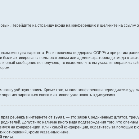
 новый. Перейдите на страницу входа на конференцию и щёлкните на ссылку
З
о возможны два варианта. Если включена поддержка COPPA и при регистрации 
и были активированы пользователями или администратором до входа в систе
и email-сообщение не получено, то возможно, что вы указали неправильный 
тором.
ил вашу учётную запись. Кроме того, многие конференции периодически уда
зарегистрироваться снова и активнее участвовать в дискуссиях.
тных прав ребёнка в интернете от 1998 г. — это закон Соединённых Штатов, т
е родителей. Допустимо наличие иного вида подтверждения того, что опек
ющемуся на конференции, или к самой конференции, обратитесь за помощью к 
ких отношений, кроме указанных ниже.
й силы.