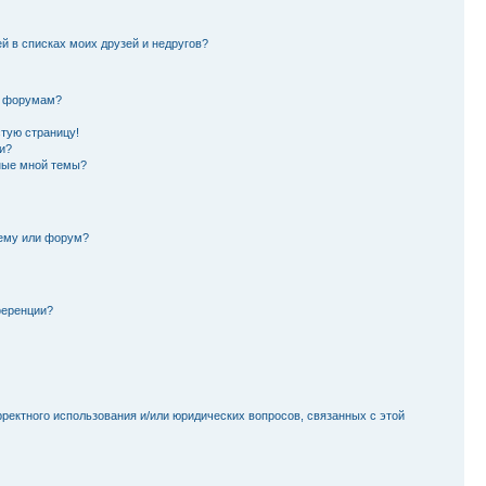
й в списках моих друзей и недругов?
и форумам?
стую страницу!
и?
ные мной темы?
тему или форум?
ференции?
рректного использования и/или юридических вопросов, связанных с этой