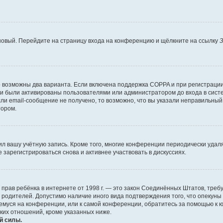
 новый. Перейдите на страницу входа на конференцию и щёлкните на ссылку
З
о возможны два варианта. Если включена поддержка COPPA и при регистрации 
и были активированы пользователями или администратором до входа в систе
и email-сообщение не получено, то возможно, что вы указали неправильный 
тором.
ил вашу учётную запись. Кроме того, многие конференции периодически уда
зарегистрироваться снова и активнее участвовать в дискуссиях.
тных прав ребёнка в интернете от 1998 г. — это закон Соединённых Штатов, т
е родителей. Допустимо наличие иного вида подтверждения того, что опек
ющемуся на конференции, или к самой конференции, обратитесь за помощью к 
ких отношений, кроме указанных ниже.
й силы.