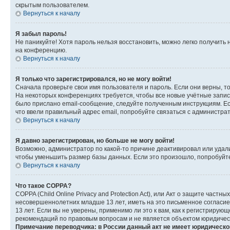
скрытым пользователем.
Вернуться к началу
Я забыл пароль!
Не паникуйте! Хотя пароль нельзя восстановить, можно легко получить
на конференцию.
Вернуться к началу
Я только что зарегистрировался, но не могу войти!
Сначала проверьте свои имя пользователя и пароль. Если они верны, т
На некоторых конференциях требуется, чтобы все новые учётные запис
было прислано email-сообщение, следуйте полученным инструкциям. Есл
что ввели правильный адрес email, попробуйте связаться с администра
Вернуться к началу
Я давно зарегистрирован, но больше не могу войти!
Возможно, администратор по какой-то причине деактивировал или удал
чтобы уменьшить размер базы данных. Если это произошло, попробуйте 
Вернуться к началу
Что такое COPPA?
COPPA (Child Online Privacy and Protection Act), или Акт о защите час
несовершеннолетних младше 13 лет, иметь на это письменное согласи
13 лет. Если вы не уверены, применимо ли это к вам, как к регистриру
рекомендаций по правовым вопросам и не является объектом юридичес
Примечание переводчика: в России данный акт не имеет юридическо