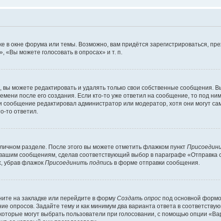
е в окне форума или темы. Возможно, вам придётся зарегистрироваться, пр
 «Вы можете голосовать в опросах» и т. п.
вы можете редактировать и удалять только свои собственные сообщения. В
емени после его создания. Если кто-то уже ответил на сообщение, то под ни
сли сообщение редактировал администратор или модератор, хотя они могут са
о-то ответил.
 личном разделе. После этого вы можете отметить флажком пункт
Присоедини
 вашим сообщениям, сделав соответствующий выбор в параграфе «Отправка 
х, убрав флажок
Присоединить подпись
в форме отправки сообщения.
ите на закладке или перейдите в форму
Создать опрос
под основной формой
ние опросов. Задайте тему и как минимум два варианта ответа в соответству
 которые могут выбрать пользователи при голосовании, с помощью опции «Вар