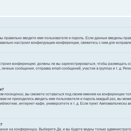
вы правильно вводите имя пользователя и пароль. Если данные введены прав
равильно настроил конфигурацию конференции, свяжитесь с ним для исправле
 настроил конференцию: должны ли вы зарегистрироваться, чтобы размещать 
чные сообщения, отправка email-сообщений, участие в группах и т. д. Регис
я?
ом посещении
, вы сможете оставаться под своим именем на конференции тол
ы вам не приходилось вводить имя пользователя и пароль каждый раз, вы мож
блиотеке, интернет-кафе, университете и т. д. Если пункт
Автоматически вх
й?
ание на конференции
. Выберите
Да
, и вы будете видны только администрат