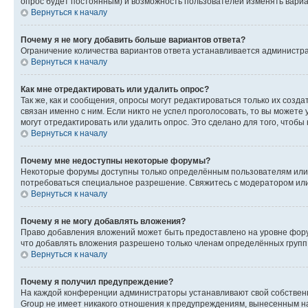
опрос будет постоянным) и возможность пользователей изменять вариан
Вернуться к началу
Почему я не могу добавить больше вариантов ответа?
Ограничение количества вариантов ответа устанавливается администр
Вернуться к началу
Как мне отредактировать или удалить опрос?
Так же, как и сообщения, опросы могут редактироваться только их соз
связан именно с ним. Если никто не успел проголосовать, то вы можете
могут отредактировать или удалить опрос. Это сделано для того, чтобы
Вернуться к началу
Почему мне недоступны некоторые форумы?
Некоторые форумы доступны только определённым пользователям или г
потребоваться специальное разрешение. Свяжитесь с модератором ил
Вернуться к началу
Почему я не могу добавлять вложения?
Право добавления вложений может быть предоставлено на уровне фору
что добавлять вложения разрешено только членам определённых групп.
Вернуться к началу
Почему я получил предупреждение?
На каждой конференции администраторы устанавливают свой собственн
Group не имеет никакого отношения к предупреждениям, вынесенным на