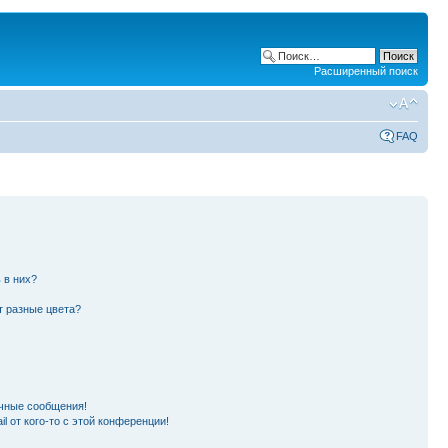
Расширенный поиск
FAQ
 в них?
т разные цвета?
чные сообщения!
l от кого-то с этой конференции!