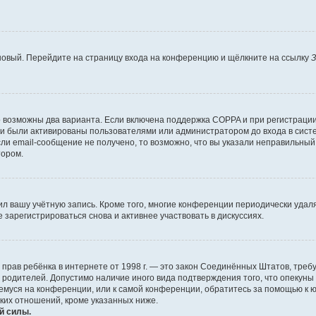
 новый. Перейдите на страницу входа на конференцию и щёлкните на ссылку
З
о возможны два варианта. Если включена поддержка COPPA и при регистрации 
и были активированы пользователями или администратором до входа в систе
и email-сообщение не получено, то возможно, что вы указали неправильный 
тором.
ил вашу учётную запись. Кроме того, многие конференции периодически уда
зарегистрироваться снова и активнее участвовать в дискуссиях.
тных прав ребёнка в интернете от 1998 г. — это закон Соединённых Штатов, т
е родителей. Допустимо наличие иного вида подтверждения того, что опек
ющемуся на конференции, или к самой конференции, обратитесь за помощью к 
ких отношений, кроме указанных ниже.
й силы.