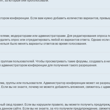
т, за который они проголосовали.
атором конференции. Если вам нужно добавить количество вариантов, превы
дателями, модераторами или администраторами. Для редактирования опроса п
 удалить опрос или отредактировать любой из вариантов ответа. Однако если
 нельзя было менять варианты ответов во время голосования.
руппам пользователей. Чтобы просматривать такие форумы, создавать в них
и администратором конференции для получения такого разрешения.
ма, группы или пользователя. Администратор конференции может не разре
 Если вы не знаете, почему не можете добавлять вложения, свяжитесь с ад
ый свод правил. Если вы нарушили правило, вы можете получить предупреж
 данном сайте. Если вы не знаете, за что получили предупреждение, свяжи