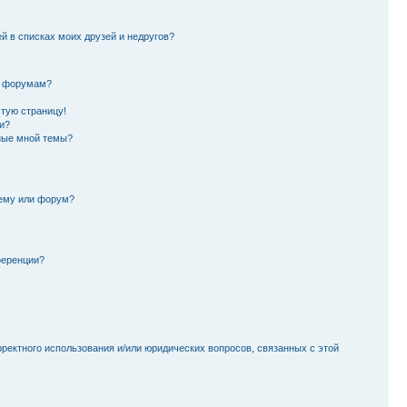
й в списках моих друзей и недругов?
и форумам?
стую страницу!
и?
ные мной темы?
тему или форум?
ференции?
рректного использования и/или юридических вопросов, связанных с этой