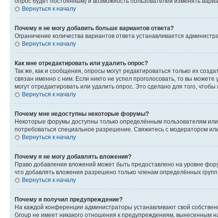
опрос будет постоянным) и возможность пользователей изменять вариан
Вернуться к началу
Почему я не могу добавить больше вариантов ответа?
Ограничение количества вариантов ответа устанавливается администр
Вернуться к началу
Как мне отредактировать или удалить опрос?
Так же, как и сообщения, опросы могут редактироваться только их соз
связан именно с ним. Если никто не успел проголосовать, то вы можете
могут отредактировать или удалить опрос. Это сделано для того, чтобы
Вернуться к началу
Почему мне недоступны некоторые форумы?
Некоторые форумы доступны только определённым пользователям или г
потребоваться специальное разрешение. Свяжитесь с модератором ил
Вернуться к началу
Почему я не могу добавлять вложения?
Право добавления вложений может быть предоставлено на уровне фору
что добавлять вложения разрешено только членам определённых групп.
Вернуться к началу
Почему я получил предупреждение?
На каждой конференции администраторы устанавливают свой собственн
Group не имеет никакого отношения к предупреждениям, вынесенным на