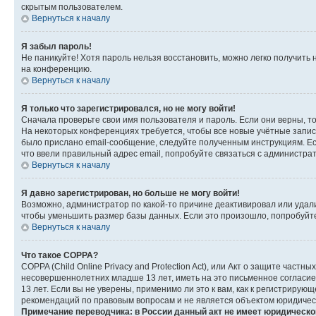
скрытым пользователем.
Вернуться к началу
Я забыл пароль!
Не паникуйте! Хотя пароль нельзя восстановить, можно легко получить
на конференцию.
Вернуться к началу
Я только что зарегистрировался, но не могу войти!
Сначала проверьте свои имя пользователя и пароль. Если они верны, т
На некоторых конференциях требуется, чтобы все новые учётные запис
было прислано email-сообщение, следуйте полученным инструкциям. Есл
что ввели правильный адрес email, попробуйте связаться с администра
Вернуться к началу
Я давно зарегистрирован, но больше не могу войти!
Возможно, администратор по какой-то причине деактивировал или удал
чтобы уменьшить размер базы данных. Если это произошло, попробуйте 
Вернуться к началу
Что такое COPPA?
COPPA (Child Online Privacy and Protection Act), или Акт о защите час
несовершеннолетних младше 13 лет, иметь на это письменное согласи
13 лет. Если вы не уверены, применимо ли это к вам, как к регистриру
рекомендаций по правовым вопросам и не является объектом юридичес
Примечание переводчика: в России данный акт не имеет юридическо