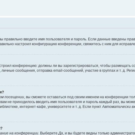
вы правильно вводите имя пользователя и пароль. Если данные введены прав
равильно настроил конфигурацию конференции, свяжитесь с ним для исправле
 настроил конференцию: должны ли вы зарегистрироваться, чтобы размещать 
чные сообщения, отправка email-сообщений, участие в группах и т. д. Регис
я?
ом посещении
, вы сможете оставаться под своим именем на конференции тол
ы вам не приходилось вводить имя пользователя и пароль каждый раз, вы мож
блиотеке, интернет-кафе, университете и т. д. Если пункт
Автоматически вх
й?
ание на конференции
. Выберите
Да
, и вы будете видны только администрат