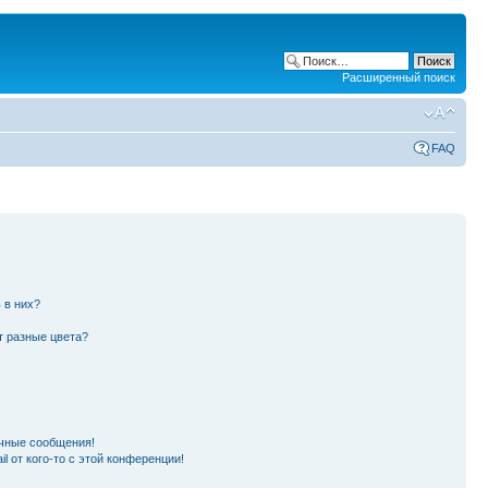
Расширенный поиск
FAQ
 в них?
т разные цвета?
чные сообщения!
l от кого-то с этой конференции!