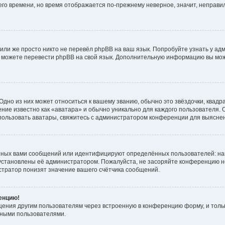
него времени, но время отображается по-прежнему неверное, значит, неправ
или же просто никто не перевёл phpBB на ваш язык. Попробуйте узнать у ад
ами можете перевести phpBB на свой язык. Дополнительную информацию вы мо
дно из них может относиться к вашему званию, обычно это звёздочки, квадр
ние известно как «аватара» и обычно уникально для каждого пользователя. О
использовать аватары, свяжитесь с администратором конференции для выясне
нных вами сообщений или идентифицируют определённых пользователей: на
установлены её администратором. Пожалуйста, не засоряйте конференцию н
тратор понизят значение вашего счётчика сообщений.
ренцию!
щения другим пользователям через встроенную в конференцию форму, и толь
мными пользователями.