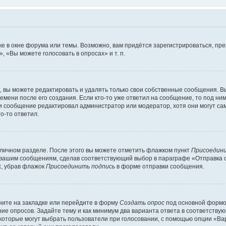
е в окне форума или темы. Возможно, вам придётся зарегистрироваться, пр
 «Вы можете голосовать в опросах» и т. п.
вы можете редактировать и удалять только свои собственные сообщения. В
емени после его создания. Если кто-то уже ответил на сообщение, то под ни
сли сообщение редактировал администратор или модератор, хотя они могут са
о-то ответил.
 личном разделе. После этого вы можете отметить флажком пункт
Присоедини
 вашим сообщениям, сделав соответствующий выбор в параграфе «Отправка 
х, убрав флажок
Присоединить подпись
в форме отправки сообщения.
ите на закладке или перейдите в форму
Создать опрос
под основной формой
ние опросов. Задайте тему и как минимум два варианта ответа в соответству
 которые могут выбрать пользователи при голосовании, с помощью опции «Вар