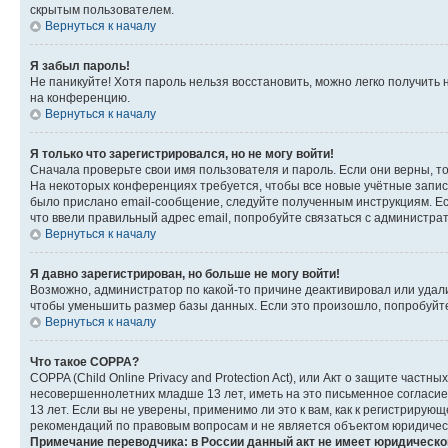
скрытым пользователем.
Вернуться к началу
Я забыл пароль!
Не паникуйте! Хотя пароль нельзя восстановить, можно легко получить
на конференцию.
Вернуться к началу
Я только что зарегистрировался, но не могу войти!
Сначала проверьте свои имя пользователя и пароль. Если они верны, т
На некоторых конференциях требуется, чтобы все новые учётные запис
было прислано email-сообщение, следуйте полученным инструкциям. Есл
что ввели правильный адрес email, попробуйте связаться с администра
Вернуться к началу
Я давно зарегистрирован, но больше не могу войти!
Возможно, администратор по какой-то причине деактивировал или удал
чтобы уменьшить размер базы данных. Если это произошло, попробуйте 
Вернуться к началу
Что такое COPPA?
COPPA (Child Online Privacy and Protection Act), или Акт о защите час
несовершеннолетних младше 13 лет, иметь на это письменное согласи
13 лет. Если вы не уверены, применимо ли это к вам, как к регистриру
рекомендаций по правовым вопросам и не является объектом юридичес
Примечание переводчика: в России данный акт не имеет юридическо