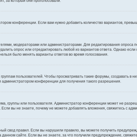
т, за который они проголосовали.
атором конференции. Если вам нужно добавить количество вариантов, превы
дателями, модераторами или администраторами. Для редактирования опроса п
 удалить опрос или отредактировать любой из вариантов ответа. Однако если
 нельзя было менять варианты ответов во время голосования.
руппам пользователей. Чтобы просматривать такие форумы, создавать в них
и администратором конференции для получения такого разрешения.
ма, группы или пользователя. Администратор конференции может не разре
 Если вы не знаете, почему не можете добавлять вложения, свяжитесь с ад
ый свод правил. Если вы нарушили правило, вы можете получить предупреж
 данном сайте. Если вы не знаете, за что получили предупреждение, свяжи