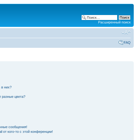
Расширенный поиск
FAQ
 в них?
т разные цвета?
чные сообщения!
l от кого-то с этой конференции!