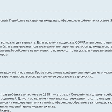
 новый. Перейдите на страницу входа на конференцию и щёлкните на ссылку
З
о возможны два варианта. Если включена поддержка COPPA и при регистрации 
и были активированы пользователями или администратором до входа в систе
и email-сообщение не получено, то возможно, что вы указали неправильный 
тором.
ил вашу учётную запись. Кроме того, многие конференции периодически уда
зарегистрироваться снова и активнее участвовать в дискуссиях.
тных прав ребёнка в интернете от 1998 г. — это закон Соединённых Штатов, т
е родителей. Допустимо наличие иного вида подтверждения того, что опек
ющемуся на конференции, или к самой конференции, обратитесь за помощью к 
ких отношений, кроме указанных ниже.
й силы.