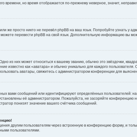
него времени, но время отображается по-прежнему неверное, значит, неправ
или же просто никто не перевёл phpBB на ваш язык. Попробуйте узнать у ад
ами можете перевести phpBB на свой язык. Дополнительную информацию вы мо
дно из них может относиться к вашему званию, обычно это звёздочки, квадр
ние известно как «аватара» и обычно уникально для каждого пользователя. О
использовать аватары, свяжитесь с администратором конференции для выясне
нных вами сообщений или идентифицируют определённых пользователей: на
установлены её администратором. Пожалуйста, не засоряйте конференцию н
тратор понизят значение вашего счётчика сообщений.
ренцию!
щения другим пользователям через встроенную в конференцию форму, и толь
мными пользователями.