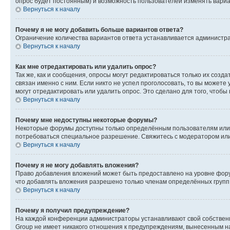
опрос будет постоянным) и возможность пользователей изменять вариан
Вернуться к началу
Почему я не могу добавить больше вариантов ответа?
Ограничение количества вариантов ответа устанавливается администр
Вернуться к началу
Как мне отредактировать или удалить опрос?
Так же, как и сообщения, опросы могут редактироваться только их соз
связан именно с ним. Если никто не успел проголосовать, то вы можете
могут отредактировать или удалить опрос. Это сделано для того, чтобы
Вернуться к началу
Почему мне недоступны некоторые форумы?
Некоторые форумы доступны только определённым пользователям или г
потребоваться специальное разрешение. Свяжитесь с модератором ил
Вернуться к началу
Почему я не могу добавлять вложения?
Право добавления вложений может быть предоставлено на уровне фору
что добавлять вложения разрешено только членам определённых групп.
Вернуться к началу
Почему я получил предупреждение?
На каждой конференции администраторы устанавливают свой собственн
Group не имеет никакого отношения к предупреждениям, вынесенным на