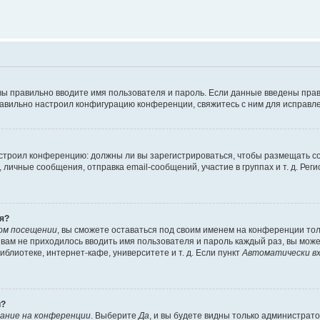
вы правильно вводите имя пользователя и пароль. Если данные введены прав
равильно настроил конфигурацию конференции, свяжитесь с ним для исправле
 настроил конференцию: должны ли вы зарегистрироваться, чтобы размещать 
чные сообщения, отправка email-сообщений, участие в группах и т. д. Регис
я?
ом посещении
, вы сможете оставаться под своим именем на конференции тол
ы вам не приходилось вводить имя пользователя и пароль каждый раз, вы мож
блиотеке, интернет-кафе, университете и т. д. Если пункт
Автоматически вх
й?
ание на конференции
. Выберите
Да
, и вы будете видны только администрат