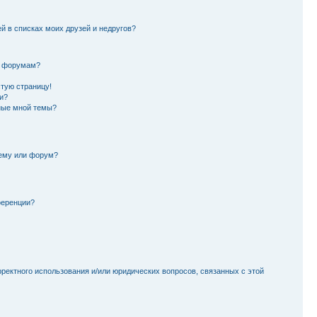
й в списках моих друзей и недругов?
и форумам?
стую страницу!
и?
ные мной темы?
тему или форум?
ференции?
рректного использования и/или юридических вопросов, связанных с этой