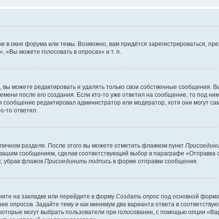
е в окне форума или темы. Возможно, вам придётся зарегистрироваться, пр
 «Вы можете голосовать в опросах» и т. п.
вы можете редактировать и удалять только свои собственные сообщения. В
емени после его создания. Если кто-то уже ответил на сообщение, то под ни
сли сообщение редактировал администратор или модератор, хотя они могут са
о-то ответил.
 личном разделе. После этого вы можете отметить флажком пункт
Присоедини
 вашим сообщениям, сделав соответствующий выбор в параграфе «Отправка 
х, убрав флажок
Присоединить подпись
в форме отправки сообщения.
ите на закладке или перейдите в форму
Создать опрос
под основной формой
ние опросов. Задайте тему и как минимум два варианта ответа в соответству
 которые могут выбрать пользователи при голосовании, с помощью опции «Вар