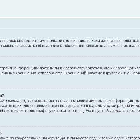
вы правильно вводите имя пользователя и пароль. Если данные введены прав
равильно настроил конфигурацию конференции, свяжитесь с ним для исправле
 настроил конференцию: должны ли вы зарегистрироваться, чтобы размещать 
чные сообщения, отправка email-сообщений, участие в группах и т. д. Регис
я?
ом посещении
, вы сможете оставаться под своим именем на конференции тол
ы вам не приходилось вводить имя пользователя и пароль каждый раз, вы мож
блиотеке, интернет-кафе, университете и т. д. Если пункт
Автоматически вх
й?
ание на конференции
. Выберите
Да
, и вы будете видны только администрат