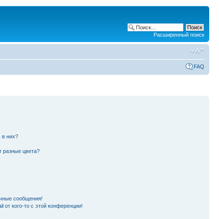
Расширенный поиск
FAQ
 в них?
т разные цвета?
чные сообщения!
l от кого-то с этой конференции!