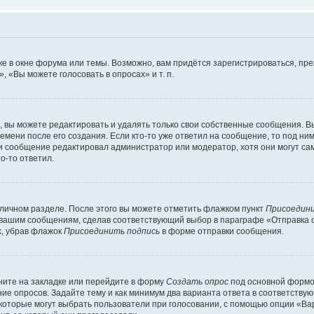
е в окне форума или темы. Возможно, вам придётся зарегистрироваться, пр
 «Вы можете голосовать в опросах» и т. п.
вы можете редактировать и удалять только свои собственные сообщения. В
емени после его создания. Если кто-то уже ответил на сообщение, то под ни
сли сообщение редактировал администратор или модератор, хотя они могут са
о-то ответил.
 личном разделе. После этого вы можете отметить флажком пункт
Присоедини
 вашим сообщениям, сделав соответствующий выбор в параграфе «Отправка 
х, убрав флажок
Присоединить подпись
в форме отправки сообщения.
ите на закладке или перейдите в форму
Создать опрос
под основной формой
ние опросов. Задайте тему и как минимум два варианта ответа в соответству
 которые могут выбрать пользователи при голосовании, с помощью опции «Вар