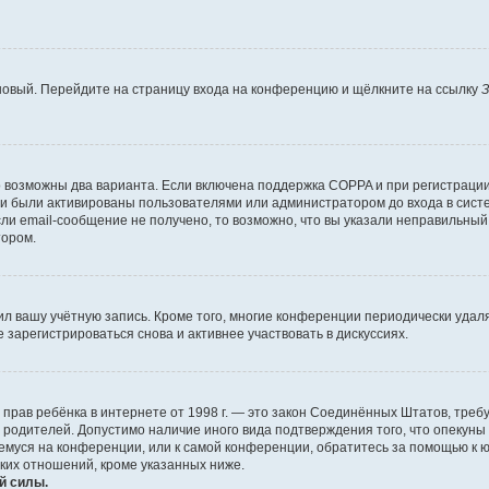
 новый. Перейдите на страницу входа на конференцию и щёлкните на ссылку
З
о возможны два варианта. Если включена поддержка COPPA и при регистрации 
и были активированы пользователями или администратором до входа в систе
и email-сообщение не получено, то возможно, что вы указали неправильный 
тором.
ил вашу учётную запись. Кроме того, многие конференции периодически уда
зарегистрироваться снова и активнее участвовать в дискуссиях.
тных прав ребёнка в интернете от 1998 г. — это закон Соединённых Штатов, т
е родителей. Допустимо наличие иного вида подтверждения того, что опек
ющемуся на конференции, или к самой конференции, обратитесь за помощью к 
ких отношений, кроме указанных ниже.
й силы.