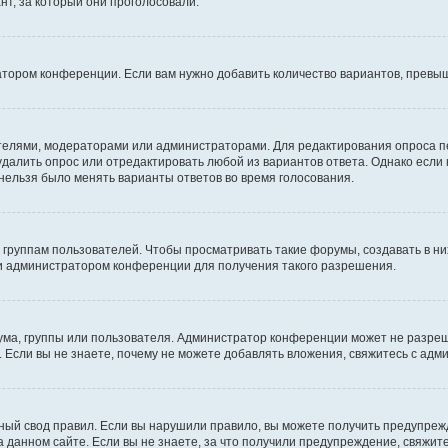
т, за который они проголосовали.
атором конференции. Если вам нужно добавить количество вариантов, превы
дателями, модераторами или администраторами. Для редактирования опроса п
 удалить опрос или отредактировать любой из вариантов ответа. Однако если
 нельзя было менять варианты ответов во время голосования.
руппам пользователей. Чтобы просматривать такие форумы, создавать в них
и администратором конференции для получения такого разрешения.
ма, группы или пользователя. Администратор конференции может не разре
 Если вы не знаете, почему не можете добавлять вложения, свяжитесь с ад
ый свод правил. Если вы нарушили правило, вы можете получить предупреж
 данном сайте. Если вы не знаете, за что получили предупреждение, свяжи