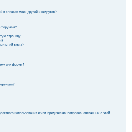
й в списках моих друзей и недругов?
и форумам?
стую страницу!
и?
ные мной темы?
тему или форум?
ференции?
рректного использования и/или юридических вопросов, связанных с этой