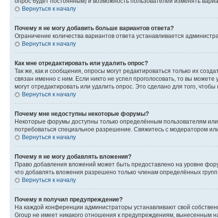
опрос будет постоянным) и возможность пользователей изменять вариан
Вернуться к началу
Почему я не могу добавить больше вариантов ответа?
Ограничение количества вариантов ответа устанавливается администр
Вернуться к началу
Как мне отредактировать или удалить опрос?
Так же, как и сообщения, опросы могут редактироваться только их соз
связан именно с ним. Если никто не успел проголосовать, то вы можете
могут отредактировать или удалить опрос. Это сделано для того, чтобы
Вернуться к началу
Почему мне недоступны некоторые форумы?
Некоторые форумы доступны только определённым пользователям или г
потребоваться специальное разрешение. Свяжитесь с модератором ил
Вернуться к началу
Почему я не могу добавлять вложения?
Право добавления вложений может быть предоставлено на уровне фору
что добавлять вложения разрешено только членам определённых групп.
Вернуться к началу
Почему я получил предупреждение?
На каждой конференции администраторы устанавливают свой собственн
Group не имеет никакого отношения к предупреждениям, вынесенным на