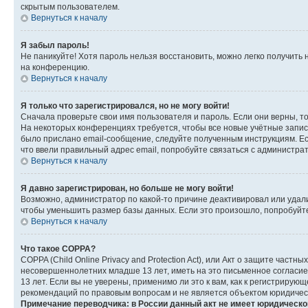
скрытым пользователем.
Вернуться к началу
Я забыл пароль!
Не паникуйте! Хотя пароль нельзя восстановить, можно легко получить
на конференцию.
Вернуться к началу
Я только что зарегистрировался, но не могу войти!
Сначала проверьте свои имя пользователя и пароль. Если они верны, т
На некоторых конференциях требуется, чтобы все новые учётные запис
было прислано email-сообщение, следуйте полученным инструкциям. Есл
что ввели правильный адрес email, попробуйте связаться с администра
Вернуться к началу
Я давно зарегистрирован, но больше не могу войти!
Возможно, администратор по какой-то причине деактивировал или удал
чтобы уменьшить размер базы данных. Если это произошло, попробуйте 
Вернуться к началу
Что такое COPPA?
COPPA (Child Online Privacy and Protection Act), или Акт о защите час
несовершеннолетних младше 13 лет, иметь на это письменное согласи
13 лет. Если вы не уверены, применимо ли это к вам, как к регистриру
рекомендаций по правовым вопросам и не является объектом юридичес
Примечание переводчика: в России данный акт не имеет юридическо