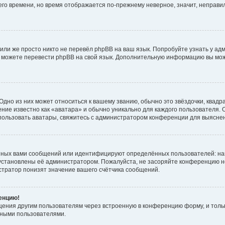
него времени, но время отображается по-прежнему неверное, значит, неправ
или же просто никто не перевёл phpBB на ваш язык. Попробуйте узнать у ад
ами можете перевести phpBB на свой язык. Дополнительную информацию вы мо
дно из них может относиться к вашему званию, обычно это звёздочки, квадр
ние известно как «аватара» и обычно уникально для каждого пользователя. О
использовать аватары, свяжитесь с администратором конференции для выясне
нных вами сообщений или идентифицируют определённых пользователей: на
установлены её администратором. Пожалуйста, не засоряйте конференцию н
тратор понизят значение вашего счётчика сообщений.
ренцию!
щения другим пользователям через встроенную в конференцию форму, и толь
мными пользователями.