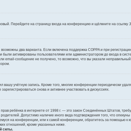
 новый. Перейдите на страницу входа на конференцию и щёлкните на ссылку
З
о возможны два варианта. Если включена поддержка COPPA и при регистрации 
и были активированы пользователями или администратором до входа в систе
и email-сообщение не получено, то возможно, что вы указали неправильный 
тором.
ил вашу учётную запись. Кроме того, многие конференции периодически уда
зарегистрироваться снова и активнее участвовать в дискуссиях.
тных прав ребёнка в интернете от 1998 г. — это закон Соединённых Штатов, т
е родителей. Допустимо наличие иного вида подтверждения того, что опек
ющемуся на конференции, или к самой конференции, обратитесь за помощью к 
ких отношений, кроме указанных ниже.
й силы.