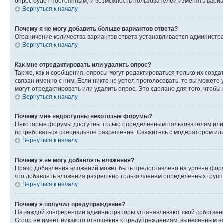
опрос будет постоянным) и возможность пользователей изменять вариан
Вернуться к началу
Почему я не могу добавить больше вариантов ответа?
Ограничение количества вариантов ответа устанавливается администр
Вернуться к началу
Как мне отредактировать или удалить опрос?
Так же, как и сообщения, опросы могут редактироваться только их соз
связан именно с ним. Если никто не успел проголосовать, то вы можете
могут отредактировать или удалить опрос. Это сделано для того, чтобы
Вернуться к началу
Почему мне недоступны некоторые форумы?
Некоторые форумы доступны только определённым пользователям или г
потребоваться специальное разрешение. Свяжитесь с модератором ил
Вернуться к началу
Почему я не могу добавлять вложения?
Право добавления вложений может быть предоставлено на уровне фору
что добавлять вложения разрешено только членам определённых групп.
Вернуться к началу
Почему я получил предупреждение?
На каждой конференции администраторы устанавливают свой собственн
Group не имеет никакого отношения к предупреждениям, вынесенным на