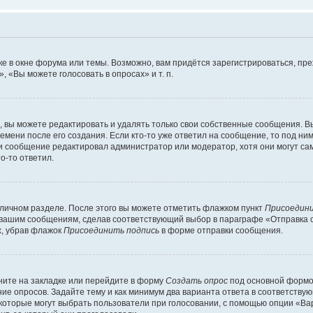
е в окне форума или темы. Возможно, вам придётся зарегистрироваться, пр
 «Вы можете голосовать в опросах» и т. п.
вы можете редактировать и удалять только свои собственные сообщения. В
емени после его создания. Если кто-то уже ответил на сообщение, то под ни
сли сообщение редактировал администратор или модератор, хотя они могут са
о-то ответил.
 личном разделе. После этого вы можете отметить флажком пункт
Присоедини
 вашим сообщениям, сделав соответствующий выбор в параграфе «Отправка 
х, убрав флажок
Присоединить подпись
в форме отправки сообщения.
ите на закладке или перейдите в форму
Создать опрос
под основной формой
ние опросов. Задайте тему и как минимум два варианта ответа в соответству
 которые могут выбрать пользователи при голосовании, с помощью опции «Вар