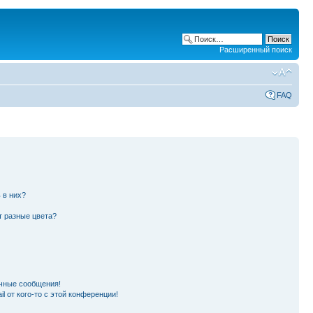
Расширенный поиск
FAQ
 в них?
т разные цвета?
чные сообщения!
l от кого-то с этой конференции!