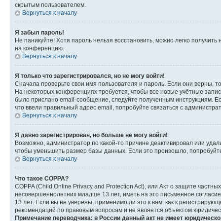
скрытым пользователем.
Вернуться к началу
Я забыл пароль!
Не паникуйте! Хотя пароль нельзя восстановить, можно легко получить
на конференцию.
Вернуться к началу
Я только что зарегистрировался, но не могу войти!
Сначала проверьте свои имя пользователя и пароль. Если они верны, т
На некоторых конференциях требуется, чтобы все новые учётные запис
было прислано email-сообщение, следуйте полученным инструкциям. Есл
что ввели правильный адрес email, попробуйте связаться с администра
Вернуться к началу
Я давно зарегистрирован, но больше не могу войти!
Возможно, администратор по какой-то причине деактивировал или удал
чтобы уменьшить размер базы данных. Если это произошло, попробуйте 
Вернуться к началу
Что такое COPPA?
COPPA (Child Online Privacy and Protection Act), или Акт о защите час
несовершеннолетних младше 13 лет, иметь на это письменное согласи
13 лет. Если вы не уверены, применимо ли это к вам, как к регистриру
рекомендаций по правовым вопросам и не является объектом юридичес
Примечание переводчика: в России данный акт не имеет юридическо