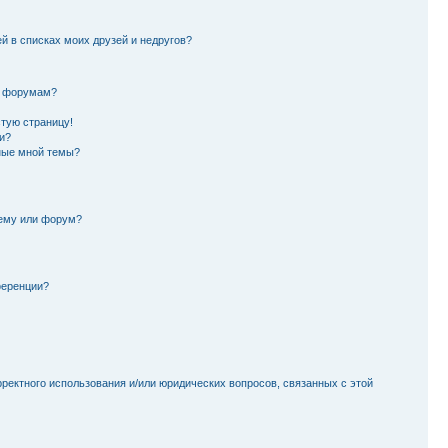
й в списках моих друзей и недругов?
и форумам?
стую страницу!
и?
ные мной темы?
тему или форум?
ференции?
рректного использования и/или юридических вопросов, связанных с этой