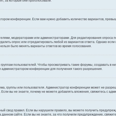
т, за который они проголосовали.
атором конференции. Если вам нужно добавить количество вариантов, превы
дателями, модераторами или администраторами. Для редактирования опроса п
 удалить опрос или отредактировать любой из вариантов ответа. Однако если
 нельзя было менять варианты ответов во время голосования.
руппам пользователей. Чтобы просматривать такие форумы, создавать в них
и администратором конференции для получения такого разрешения.
ма, группы или пользователя. Администратор конференции может не разре
 Если вы не знаете, почему не можете добавлять вложения, свяжитесь с ад
ый свод правил. Если вы нарушили правило, вы можете получить предупреж
 данном сайте. Если вы не знаете, за что получили предупреждение, свяжи