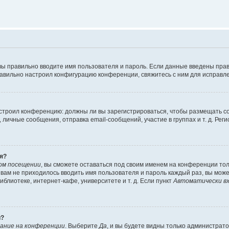
вы правильно вводите имя пользователя и пароль. Если данные введены прав
равильно настроил конфигурацию конференции, свяжитесь с ним для исправле
 настроил конференцию: должны ли вы зарегистрироваться, чтобы размещать 
чные сообщения, отправка email-сообщений, участие в группах и т. д. Регис
я?
ом посещении
, вы сможете оставаться под своим именем на конференции тол
ы вам не приходилось вводить имя пользователя и пароль каждый раз, вы мож
блиотеке, интернет-кафе, университете и т. д. Если пункт
Автоматически вх
й?
ание на конференции
. Выберите
Да
, и вы будете видны только администрат