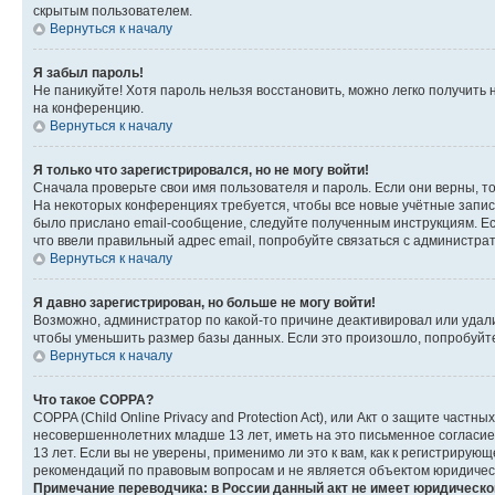
скрытым пользователем.
Вернуться к началу
Я забыл пароль!
Не паникуйте! Хотя пароль нельзя восстановить, можно легко получить
на конференцию.
Вернуться к началу
Я только что зарегистрировался, но не могу войти!
Сначала проверьте свои имя пользователя и пароль. Если они верны, т
На некоторых конференциях требуется, чтобы все новые учётные запис
было прислано email-сообщение, следуйте полученным инструкциям. Есл
что ввели правильный адрес email, попробуйте связаться с администра
Вернуться к началу
Я давно зарегистрирован, но больше не могу войти!
Возможно, администратор по какой-то причине деактивировал или удал
чтобы уменьшить размер базы данных. Если это произошло, попробуйте 
Вернуться к началу
Что такое COPPA?
COPPA (Child Online Privacy and Protection Act), или Акт о защите час
несовершеннолетних младше 13 лет, иметь на это письменное согласи
13 лет. Если вы не уверены, применимо ли это к вам, как к регистриру
рекомендаций по правовым вопросам и не является объектом юридичес
Примечание переводчика: в России данный акт не имеет юридическо