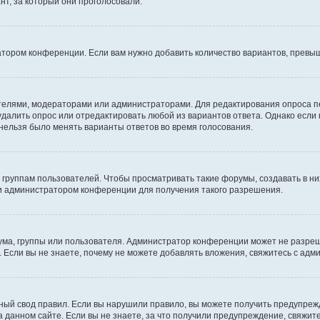
т, за который они проголосовали.
атором конференции. Если вам нужно добавить количество вариантов, превы
дателями, модераторами или администраторами. Для редактирования опроса п
 удалить опрос или отредактировать любой из вариантов ответа. Однако если
 нельзя было менять варианты ответов во время голосования.
руппам пользователей. Чтобы просматривать такие форумы, создавать в них
и администратором конференции для получения такого разрешения.
ма, группы или пользователя. Администратор конференции может не разре
 Если вы не знаете, почему не можете добавлять вложения, свяжитесь с ад
ый свод правил. Если вы нарушили правило, вы можете получить предупреж
 данном сайте. Если вы не знаете, за что получили предупреждение, свяжи