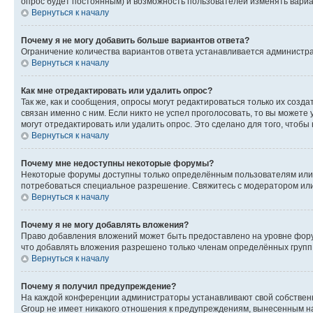
опрос будет постоянным) и возможность пользователей изменять вариан
Вернуться к началу
Почему я не могу добавить больше вариантов ответа?
Ограничение количества вариантов ответа устанавливается администр
Вернуться к началу
Как мне отредактировать или удалить опрос?
Так же, как и сообщения, опросы могут редактироваться только их соз
связан именно с ним. Если никто не успел проголосовать, то вы можете
могут отредактировать или удалить опрос. Это сделано для того, чтобы
Вернуться к началу
Почему мне недоступны некоторые форумы?
Некоторые форумы доступны только определённым пользователям или г
потребоваться специальное разрешение. Свяжитесь с модератором ил
Вернуться к началу
Почему я не могу добавлять вложения?
Право добавления вложений может быть предоставлено на уровне фору
что добавлять вложения разрешено только членам определённых групп.
Вернуться к началу
Почему я получил предупреждение?
На каждой конференции администраторы устанавливают свой собственн
Group не имеет никакого отношения к предупреждениям, вынесенным на