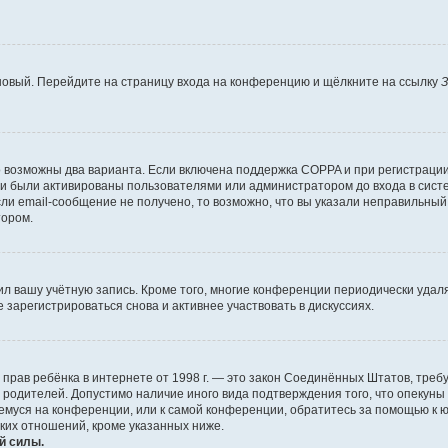
 новый. Перейдите на страницу входа на конференцию и щёлкните на ссылку
З
о возможны два варианта. Если включена поддержка COPPA и при регистрации 
и были активированы пользователями или администратором до входа в систе
и email-сообщение не получено, то возможно, что вы указали неправильный 
тором.
ил вашу учётную запись. Кроме того, многие конференции периодически уда
зарегистрироваться снова и активнее участвовать в дискуссиях.
тных прав ребёнка в интернете от 1998 г. — это закон Соединённых Штатов, т
е родителей. Допустимо наличие иного вида подтверждения того, что опек
ющемуся на конференции, или к самой конференции, обратитесь за помощью к 
ких отношений, кроме указанных ниже.
й силы.