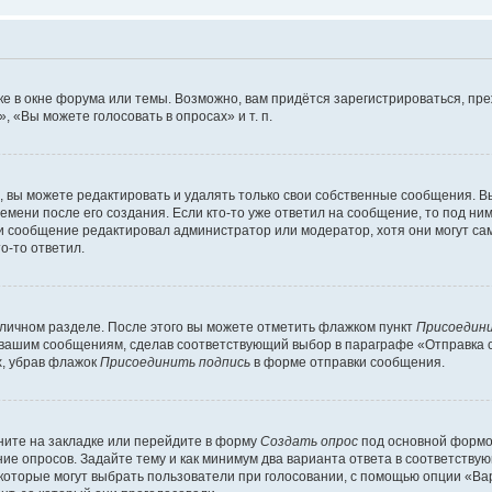
е в окне форума или темы. Возможно, вам придётся зарегистрироваться, пр
 «Вы можете голосовать в опросах» и т. п.
вы можете редактировать и удалять только свои собственные сообщения. В
емени после его создания. Если кто-то уже ответил на сообщение, то под ни
сли сообщение редактировал администратор или модератор, хотя они могут са
о-то ответил.
 личном разделе. После этого вы можете отметить флажком пункт
Присоедини
 вашим сообщениям, сделав соответствующий выбор в параграфе «Отправка 
х, убрав флажок
Присоединить подпись
в форме отправки сообщения.
ите на закладке или перейдите в форму
Создать опрос
под основной формой
ние опросов. Задайте тему и как минимум два варианта ответа в соответству
 которые могут выбрать пользователи при голосовании, с помощью опции «Вар