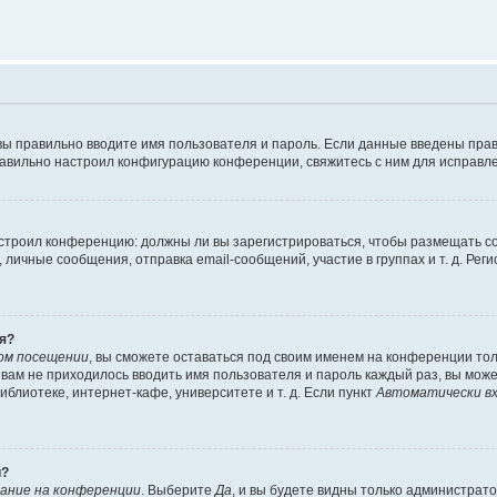
вы правильно вводите имя пользователя и пароль. Если данные введены прав
равильно настроил конфигурацию конференции, свяжитесь с ним для исправле
 настроил конференцию: должны ли вы зарегистрироваться, чтобы размещать 
чные сообщения, отправка email-сообщений, участие в группах и т. д. Регис
я?
ом посещении
, вы сможете оставаться под своим именем на конференции тол
ы вам не приходилось вводить имя пользователя и пароль каждый раз, вы мож
блиотеке, интернет-кафе, университете и т. д. Если пункт
Автоматически вх
й?
ание на конференции
. Выберите
Да
, и вы будете видны только администрат