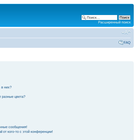
Расширенный поиск
FAQ
 в них?
т разные цвета?
чные сообщения!
l от кого-то с этой конференции!