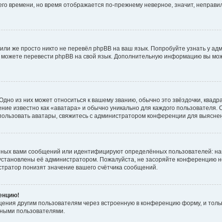
него времени, но время отображается по-прежнему неверное, значит, неправ
или же просто никто не перевёл phpBB на ваш язык. Попробуйте узнать у ад
ами можете перевести phpBB на свой язык. Дополнительную информацию вы мо
дно из них может относиться к вашему званию, обычно это звёздочки, квадр
ние известно как «аватара» и обычно уникально для каждого пользователя. О
использовать аватары, свяжитесь с администратором конференции для выясне
нных вами сообщений или идентифицируют определённых пользователей: на
установлены её администратором. Пожалуйста, не засоряйте конференцию н
тратор понизят значение вашего счётчика сообщений.
ренцию!
щения другим пользователям через встроенную в конференцию форму, и толь
мными пользователями.