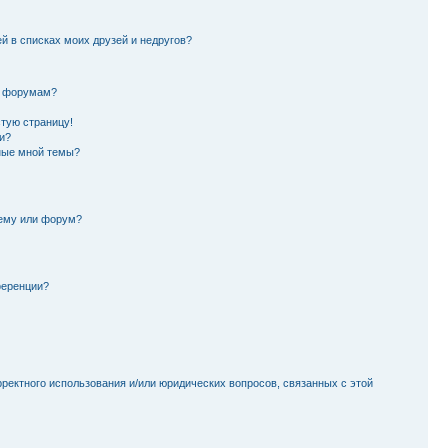
й в списках моих друзей и недругов?
и форумам?
стую страницу!
и?
ные мной темы?
тему или форум?
ференции?
рректного использования и/или юридических вопросов, связанных с этой