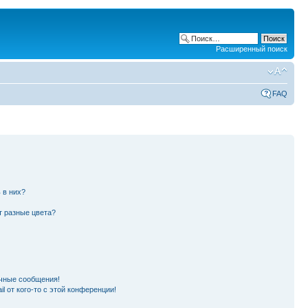
Расширенный поиск
FAQ
 в них?
т разные цвета?
чные сообщения!
l от кого-то с этой конференции!