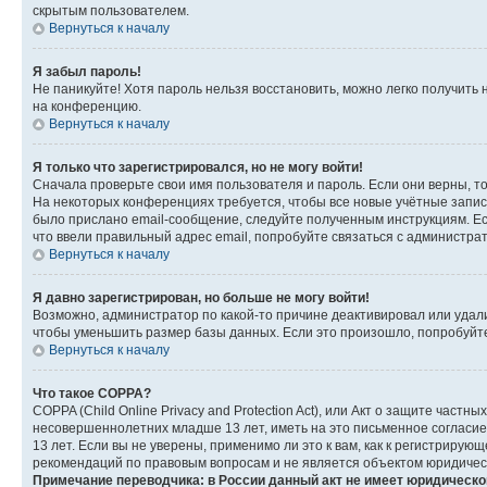
скрытым пользователем.
Вернуться к началу
Я забыл пароль!
Не паникуйте! Хотя пароль нельзя восстановить, можно легко получить
на конференцию.
Вернуться к началу
Я только что зарегистрировался, но не могу войти!
Сначала проверьте свои имя пользователя и пароль. Если они верны, т
На некоторых конференциях требуется, чтобы все новые учётные запис
было прислано email-сообщение, следуйте полученным инструкциям. Есл
что ввели правильный адрес email, попробуйте связаться с администра
Вернуться к началу
Я давно зарегистрирован, но больше не могу войти!
Возможно, администратор по какой-то причине деактивировал или удал
чтобы уменьшить размер базы данных. Если это произошло, попробуйте 
Вернуться к началу
Что такое COPPA?
COPPA (Child Online Privacy and Protection Act), или Акт о защите час
несовершеннолетних младше 13 лет, иметь на это письменное согласи
13 лет. Если вы не уверены, применимо ли это к вам, как к регистриру
рекомендаций по правовым вопросам и не является объектом юридичес
Примечание переводчика: в России данный акт не имеет юридическо