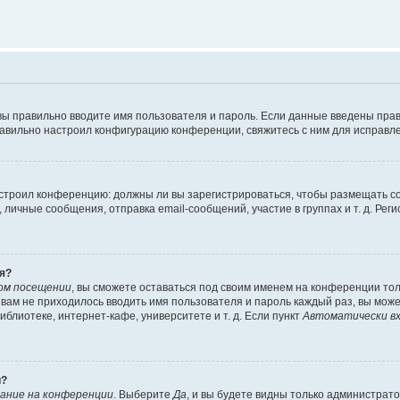
вы правильно вводите имя пользователя и пароль. Если данные введены прав
равильно настроил конфигурацию конференции, свяжитесь с ним для исправле
 настроил конференцию: должны ли вы зарегистрироваться, чтобы размещать 
чные сообщения, отправка email-сообщений, участие в группах и т. д. Регис
я?
ом посещении
, вы сможете оставаться под своим именем на конференции тол
ы вам не приходилось вводить имя пользователя и пароль каждый раз, вы мож
блиотеке, интернет-кафе, университете и т. д. Если пункт
Автоматически вх
й?
ание на конференции
. Выберите
Да
, и вы будете видны только администрат