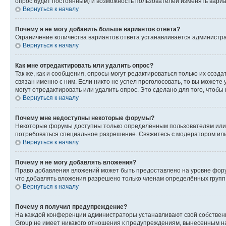
опрос будет постоянным) и возможность пользователей изменять вариан
Вернуться к началу
Почему я не могу добавить больше вариантов ответа?
Ограничение количества вариантов ответа устанавливается администр
Вернуться к началу
Как мне отредактировать или удалить опрос?
Так же, как и сообщения, опросы могут редактироваться только их соз
связан именно с ним. Если никто не успел проголосовать, то вы можете
могут отредактировать или удалить опрос. Это сделано для того, чтобы
Вернуться к началу
Почему мне недоступны некоторые форумы?
Некоторые форумы доступны только определённым пользователям или г
потребоваться специальное разрешение. Свяжитесь с модератором ил
Вернуться к началу
Почему я не могу добавлять вложения?
Право добавления вложений может быть предоставлено на уровне фору
что добавлять вложения разрешено только членам определённых групп.
Вернуться к началу
Почему я получил предупреждение?
На каждой конференции администраторы устанавливают свой собственн
Group не имеет никакого отношения к предупреждениям, вынесенным на