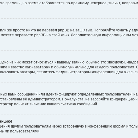
него времени, но время отображается по-прежнему неверное, значит, неправ
или же просто никто не перевёл phpBB на ваш язык. Попробуйте узнать у ад
ами можете перевести phpBB на свой язык. Дополнительную информацию вы мо
дно из них может относиться к вашему званию, обычно это звёздочки, квадр
ние известно как «аватара» и обычно уникально для каждого пользователя. О
использовать аватары, свяжитесь с администратором конференции для выясне
нных вами сообщений или идентифицируют определённых пользователей: на
установлены её администратором. Пожалуйста, не засоряйте конференцию н
тратор понизят значение вашего счётчика сообщений.
ренцию!
щения другим пользователям через встроенную в конференцию форму, и толь
мными пользователями.