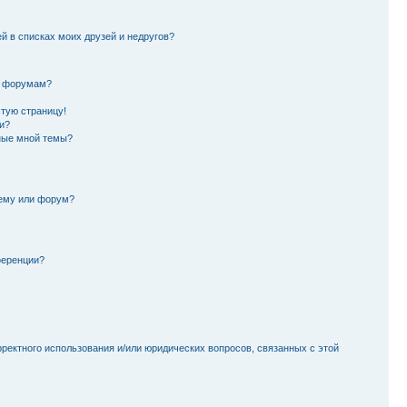
й в списках моих друзей и недругов?
и форумам?
стую страницу!
и?
ные мной темы?
тему или форум?
ференции?
рректного использования и/или юридических вопросов, связанных с этой