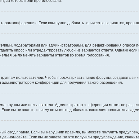
т, за который они проголосовали.
атором конференции. Если вам нужно добавить количество вариантов, превы
дателями, модераторами или администраторами. Для редактирования опроса п
 удалить опрос или отредактировать любой из вариантов ответа. Однако если
 нельзя было менять варианты ответов во время голосования.
руппам пользователей. Чтобы просматривать такие форумы, создавать в них
и администратором конференции для получения такого разрешения.
ма, группы или пользователя. Администратор конференции может не разре
 Если вы не знаете, почему не можете добавлять вложения, свяжитесь с ад
ый свод правил. Если вы нарушили правило, вы можете получить предупреж
 данном сайте. Если вы не знаете, за что получили предупреждение, свяжи