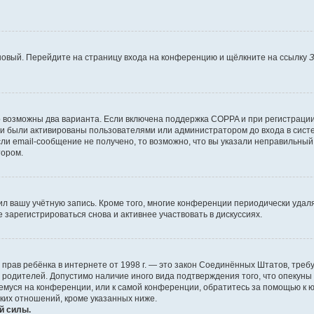
 новый. Перейдите на страницу входа на конференцию и щёлкните на ссылку
З
о возможны два варианта. Если включена поддержка COPPA и при регистрации 
и были активированы пользователями или администратором до входа в систе
и email-сообщение не получено, то возможно, что вы указали неправильный 
тором.
ил вашу учётную запись. Кроме того, многие конференции периодически уда
зарегистрироваться снова и активнее участвовать в дискуссиях.
тных прав ребёнка в интернете от 1998 г. — это закон Соединённых Штатов, т
е родителей. Допустимо наличие иного вида подтверждения того, что опек
ющемуся на конференции, или к самой конференции, обратитесь за помощью к 
ких отношений, кроме указанных ниже.
й силы.