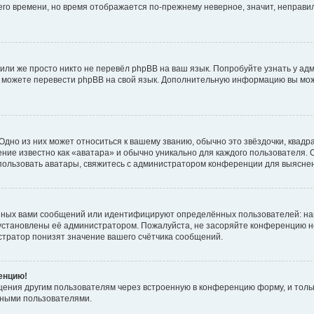
него времени, но время отображается по-прежнему неверное, значит, неправ
или же просто никто не перевёл phpBB на ваш язык. Попробуйте узнать у ад
ами можете перевести phpBB на свой язык. Дополнительную информацию вы мо
дно из них может относиться к вашему званию, обычно это звёздочки, квадр
ние известно как «аватара» и обычно уникально для каждого пользователя. О
использовать аватары, свяжитесь с администратором конференции для выясне
нных вами сообщений или идентифицируют определённых пользователей: на
установлены её администратором. Пожалуйста, не засоряйте конференцию н
тратор понизят значение вашего счётчика сообщений.
ренцию!
щения другим пользователям через встроенную в конференцию форму, и толь
мными пользователями.