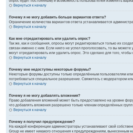
опрос будет постоянным) и возможность пользователей изменять вариан
Вернуться к началу
Почему я не могу добавить больше вариантов ответа?
Ограничение количества вариантов ответа устанавливается администр
Вернуться к началу
Как мне отредактировать или удалить опрос?
Так же, как и сообщения, опросы могут редактироваться только их соз
связан именно с ним. Если никто не успел проголосовать, то вы можете
могут отредактировать или удалить опрос. Это сделано для того, чтобы
Вернуться к началу
Почему мне недоступны некоторые форумы?
Некоторые форумы доступны только определённым пользователям или г
потребоваться специальное разрешение. Свяжитесь с модератором ил
Вернуться к началу
Почему я не могу добавлять вложения?
Право добавления вложений может быть предоставлено на уровне фору
что добавлять вложения разрешено только членам определённых групп.
Вернуться к началу
Почему я получил предупреждение?
На каждой конференции администраторы устанавливают свой собственн
Group не имеет никакого отношения к предупреждениям, вынесенным на