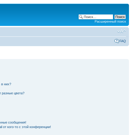
Расширенный поиск
FAQ
 в них?
т разные цвета?
чные сообщения!
l от кого-то с этой конференции!