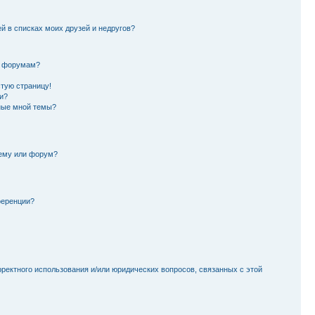
й в списках моих друзей и недругов?
и форумам?
стую страницу!
и?
ные мной темы?
тему или форум?
ференции?
рректного использования и/или юридических вопросов, связанных с этой