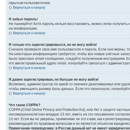
скрытым пользователем.
Вернуться к началу
Я забыл пароль!
Не паникуйте! Хотя пароль нельзя восстановить, можно легко получить
на конференцию.
Вернуться к началу
Я только что зарегистрировался, но не могу войти!
Сначала проверьте свои имя пользователя и пароль. Если они верны, т
На некоторых конференциях требуется, чтобы все новые учётные запис
было прислано email-сообщение, следуйте полученным инструкциям. Есл
что ввели правильный адрес email, попробуйте связаться с администра
Вернуться к началу
Я давно зарегистрирован, но больше не могу войти!
Возможно, администратор по какой-то причине деактивировал или удал
чтобы уменьшить размер базы данных. Если это произошло, попробуйте 
Вернуться к началу
Что такое COPPA?
COPPA (Child Online Privacy and Protection Act), или Акт о защите час
несовершеннолетних младше 13 лет, иметь на это письменное согласи
13 лет. Если вы не уверены, применимо ли это к вам, как к регистриру
рекомендаций по правовым вопросам и не является объектом юридичес
Примечание переводчика: в России данный акт не имеет юридическо