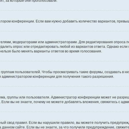
т, за который они проголосовали.
атором конференции. Если вам нужно добавить количество вариантов, превы
дателями, модераторами или администраторами. Для редактирования опроса п
 удалить опрос или отредактировать любой из вариантов ответа. Однако если
 нельзя было менять варианты ответов во время голосования.
руппам пользователей. Чтобы просматривать такие форумы, создавать в них
и администратором конференции для получения такого разрешения.
ма, группы или пользователя. Администратор конференции может не разре
 Если вы не знаете, почему не можете добавлять вложения, свяжитесь с ад
ый свод правил. Если вы нарушили правило, вы можете получить предупреж
 данном сайте. Если вы не знаете, за что получили предупреждение, свяжи