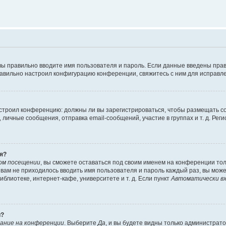
вы правильно вводите имя пользователя и пароль. Если данные введены прав
равильно настроил конфигурацию конференции, свяжитесь с ним для исправле
 настроил конференцию: должны ли вы зарегистрироваться, чтобы размещать 
чные сообщения, отправка email-сообщений, участие в группах и т. д. Регис
я?
ом посещении
, вы сможете оставаться под своим именем на конференции тол
ы вам не приходилось вводить имя пользователя и пароль каждый раз, вы мож
блиотеке, интернет-кафе, университете и т. д. Если пункт
Автоматически вх
й?
ание на конференции
. Выберите
Да
, и вы будете видны только администрат