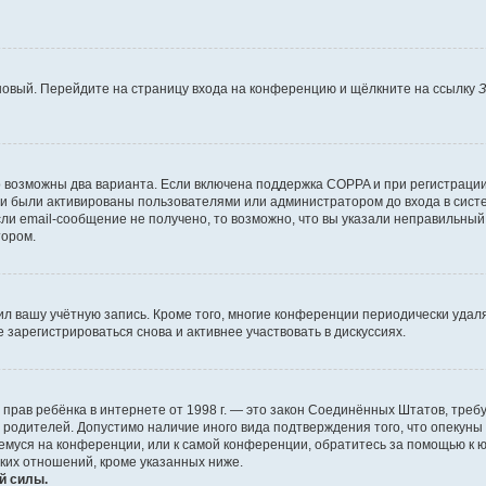
 новый. Перейдите на страницу входа на конференцию и щёлкните на ссылку
З
о возможны два варианта. Если включена поддержка COPPA и при регистрации 
и были активированы пользователями или администратором до входа в систе
и email-сообщение не получено, то возможно, что вы указали неправильный 
тором.
ил вашу учётную запись. Кроме того, многие конференции периодически уда
зарегистрироваться снова и активнее участвовать в дискуссиях.
тных прав ребёнка в интернете от 1998 г. — это закон Соединённых Штатов, т
е родителей. Допустимо наличие иного вида подтверждения того, что опек
ющемуся на конференции, или к самой конференции, обратитесь за помощью к 
ких отношений, кроме указанных ниже.
й силы.