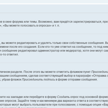
е в окне форума или темы. Возможно, вам придётся зарегистрироваться, пр
 «Вы можете голосовать в опросах» и т. п.
вы можете редактировать и удалять только свои собственные сообщения. В
емени после его создания. Если кто-то уже ответил на сообщение, то под ни
сли сообщение редактировал администратор или модератор, хотя они могут са
о-то ответил.
 личном разделе. После этого вы можете отметить флажком пункт
Присоедини
 вашим сообщениям, сделав соответствующий выбор в параграфе «Отправка 
х, убрав флажок
Присоединить подпись
в форме отправки сообщения.
ите на закладке или перейдите в форму
Создать опрос
под основной формой
ние опросов. Задайте тему и как минимум два варианта ответа в соответству
 которые могут выбрать пользователи при голосовании, с помощью опции «Вар