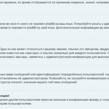
него времени, но время отображается по-прежнему неверное, значит, неправ
или же просто никто не перевёл phpBB на ваш язык. Попробуйте узнать у ад
ами можете перевести phpBB на свой язык. Дополнительную информацию вы мо
дно из них может относиться к вашему званию, обычно это звёздочки, квадр
ние известно как «аватара» и обычно уникально для каждого пользователя. О
использовать аватары, свяжитесь с администратором конференции для выясне
нных вами сообщений или идентифицируют определённых пользователей: на
установлены её администратором. Пожалуйста, не засоряйте конференцию н
тратор понизят значение вашего счётчика сообщений.
ренцию!
щения другим пользователям через встроенную в конференцию форму, и толь
мными пользователями.