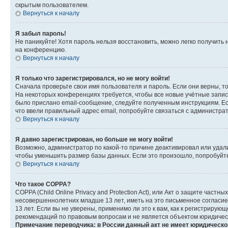
скрытым пользователем.
Вернуться к началу
Я забыл пароль!
Не паникуйте! Хотя пароль нельзя восстановить, можно легко получить
на конференцию.
Вернуться к началу
Я только что зарегистрировался, но не могу войти!
Сначала проверьте свои имя пользователя и пароль. Если они верны, т
На некоторых конференциях требуется, чтобы все новые учётные запис
было прислано email-сообщение, следуйте полученным инструкциям. Есл
что ввели правильный адрес email, попробуйте связаться с администра
Вернуться к началу
Я давно зарегистрирован, но больше не могу войти!
Возможно, администратор по какой-то причине деактивировал или удал
чтобы уменьшить размер базы данных. Если это произошло, попробуйте 
Вернуться к началу
Что такое COPPA?
COPPA (Child Online Privacy and Protection Act), или Акт о защите час
несовершеннолетних младше 13 лет, иметь на это письменное согласи
13 лет. Если вы не уверены, применимо ли это к вам, как к регистриру
рекомендаций по правовым вопросам и не является объектом юридичес
Примечание переводчика: в России данный акт не имеет юридическо