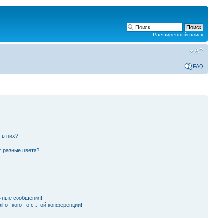
Расширенный поиск
FAQ
 в них?
т разные цвета?
чные сообщения!
l от кого-то с этой конференции!