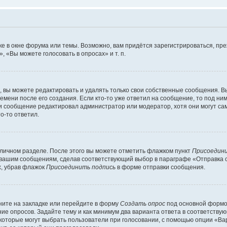
е в окне форума или темы. Возможно, вам придётся зарегистрироваться, пр
 «Вы можете голосовать в опросах» и т. п.
вы можете редактировать и удалять только свои собственные сообщения. В
емени после его создания. Если кто-то уже ответил на сообщение, то под ни
сли сообщение редактировал администратор или модератор, хотя они могут са
о-то ответил.
 личном разделе. После этого вы можете отметить флажком пункт
Присоедини
 вашим сообщениям, сделав соответствующий выбор в параграфе «Отправка 
х, убрав флажок
Присоединить подпись
в форме отправки сообщения.
ите на закладке или перейдите в форму
Создать опрос
под основной формой
ние опросов. Задайте тему и как минимум два варианта ответа в соответству
 которые могут выбрать пользователи при голосовании, с помощью опции «Вар