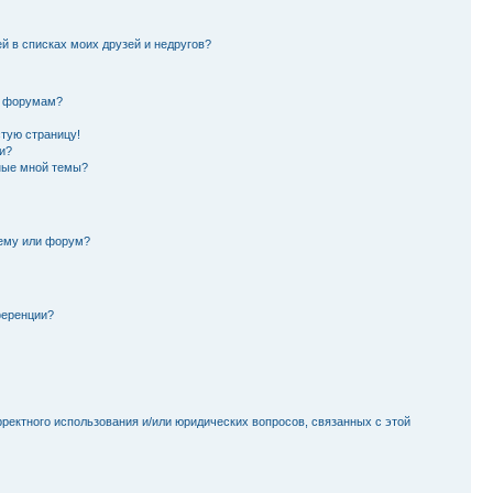
й в списках моих друзей и недругов?
и форумам?
стую страницу!
и?
ные мной темы?
тему или форум?
ференции?
рректного использования и/или юридических вопросов, связанных с этой