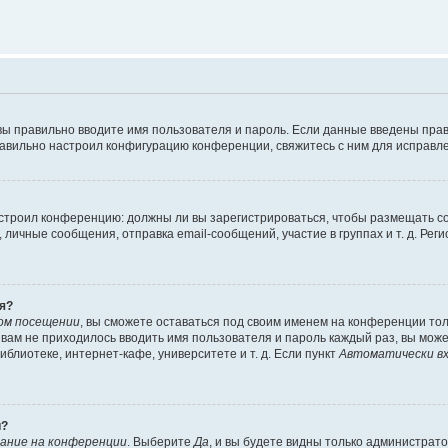
вы правильно вводите имя пользователя и пароль. Если данные введены прав
равильно настроил конфигурацию конференции, свяжитесь с ним для исправле
 настроил конференцию: должны ли вы зарегистрироваться, чтобы размещать 
чные сообщения, отправка email-сообщений, участие в группах и т. д. Регис
я?
ом посещении
, вы сможете оставаться под своим именем на конференции тол
ы вам не приходилось вводить имя пользователя и пароль каждый раз, вы мож
блиотеке, интернет-кафе, университете и т. д. Если пункт
Автоматически вх
й?
ание на конференции
. Выберите
Да
, и вы будете видны только администрат