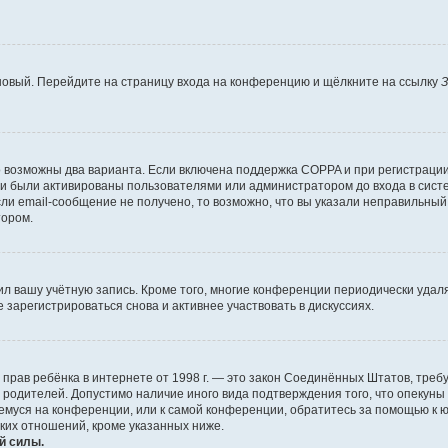
 новый. Перейдите на страницу входа на конференцию и щёлкните на ссылку
З
о возможны два варианта. Если включена поддержка COPPA и при регистрации 
и были активированы пользователями или администратором до входа в систе
и email-сообщение не получено, то возможно, что вы указали неправильный 
тором.
ил вашу учётную запись. Кроме того, многие конференции периодически уда
зарегистрироваться снова и активнее участвовать в дискуссиях.
тных прав ребёнка в интернете от 1998 г. — это закон Соединённых Штатов, т
е родителей. Допустимо наличие иного вида подтверждения того, что опек
ющемуся на конференции, или к самой конференции, обратитесь за помощью к 
ких отношений, кроме указанных ниже.
й силы.