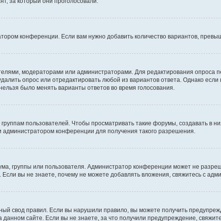
т, за который они проголосовали.
атором конференции. Если вам нужно добавить количество вариантов, превы
дателями, модераторами или администраторами. Для редактирования опроса п
 удалить опрос или отредактировать любой из вариантов ответа. Однако если
 нельзя было менять варианты ответов во время голосования.
руппам пользователей. Чтобы просматривать такие форумы, создавать в них
и администратором конференции для получения такого разрешения.
ма, группы или пользователя. Администратор конференции может не разре
 Если вы не знаете, почему не можете добавлять вложения, свяжитесь с ад
ый свод правил. Если вы нарушили правило, вы можете получить предупреж
 данном сайте. Если вы не знаете, за что получили предупреждение, свяжи