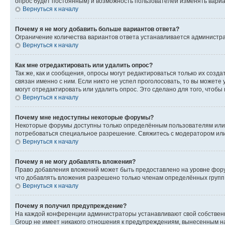
опрос будет постоянным) и возможность пользователей изменять вариан
Вернуться к началу
Почему я не могу добавить больше вариантов ответа?
Ограничение количества вариантов ответа устанавливается администр
Вернуться к началу
Как мне отредактировать или удалить опрос?
Так же, как и сообщения, опросы могут редактироваться только их соз
связан именно с ним. Если никто не успел проголосовать, то вы можете
могут отредактировать или удалить опрос. Это сделано для того, чтобы
Вернуться к началу
Почему мне недоступны некоторые форумы?
Некоторые форумы доступны только определённым пользователям или г
потребоваться специальное разрешение. Свяжитесь с модератором ил
Вернуться к началу
Почему я не могу добавлять вложения?
Право добавления вложений может быть предоставлено на уровне фору
что добавлять вложения разрешено только членам определённых групп.
Вернуться к началу
Почему я получил предупреждение?
На каждой конференции администраторы устанавливают свой собственн
Group не имеет никакого отношения к предупреждениям, вынесенным на