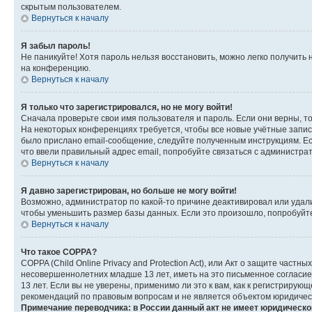
скрытым пользователем.
Вернуться к началу
Я забыл пароль!
Не паникуйте! Хотя пароль нельзя восстановить, можно легко получить
на конференцию.
Вернуться к началу
Я только что зарегистрировался, но не могу войти!
Сначала проверьте свои имя пользователя и пароль. Если они верны, т
На некоторых конференциях требуется, чтобы все новые учётные запис
было прислано email-сообщение, следуйте полученным инструкциям. Есл
что ввели правильный адрес email, попробуйте связаться с администра
Вернуться к началу
Я давно зарегистрирован, но больше не могу войти!
Возможно, администратор по какой-то причине деактивировал или удал
чтобы уменьшить размер базы данных. Если это произошло, попробуйте 
Вернуться к началу
Что такое COPPA?
COPPA (Child Online Privacy and Protection Act), или Акт о защите час
несовершеннолетних младше 13 лет, иметь на это письменное согласи
13 лет. Если вы не уверены, применимо ли это к вам, как к регистриру
рекомендаций по правовым вопросам и не является объектом юридичес
Примечание переводчика: в России данный акт не имеет юридическо