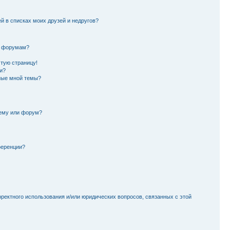
й в списках моих друзей и недругов?
и форумам?
стую страницу!
и?
ные мной темы?
тему или форум?
ференции?
рректного использования и/или юридических вопросов, связанных с этой