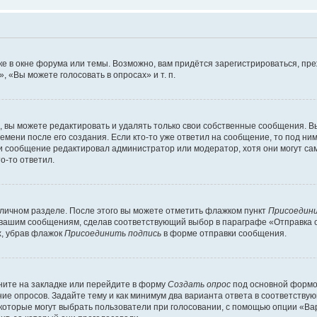
е в окне форума или темы. Возможно, вам придётся зарегистрироваться, пр
 «Вы можете голосовать в опросах» и т. п.
вы можете редактировать и удалять только свои собственные сообщения. В
емени после его создания. Если кто-то уже ответил на сообщение, то под ни
сли сообщение редактировал администратор или модератор, хотя они могут са
о-то ответил.
 личном разделе. После этого вы можете отметить флажком пункт
Присоедини
 вашим сообщениям, сделав соответствующий выбор в параграфе «Отправка 
х, убрав флажок
Присоединить подпись
в форме отправки сообщения.
ите на закладке или перейдите в форму
Создать опрос
под основной формой
ние опросов. Задайте тему и как минимум два варианта ответа в соответству
 которые могут выбрать пользователи при голосовании, с помощью опции «Вар