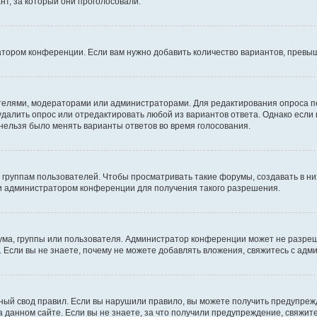
т, за который они проголосовали.
атором конференции. Если вам нужно добавить количество вариантов, превы
дателями, модераторами или администраторами. Для редактирования опроса п
 удалить опрос или отредактировать любой из вариантов ответа. Однако если
 нельзя было менять варианты ответов во время голосования.
руппам пользователей. Чтобы просматривать такие форумы, создавать в них
и администратором конференции для получения такого разрешения.
ма, группы или пользователя. Администратор конференции может не разре
 Если вы не знаете, почему не можете добавлять вложения, свяжитесь с ад
ый свод правил. Если вы нарушили правило, вы можете получить предупреж
 данном сайте. Если вы не знаете, за что получили предупреждение, свяжи