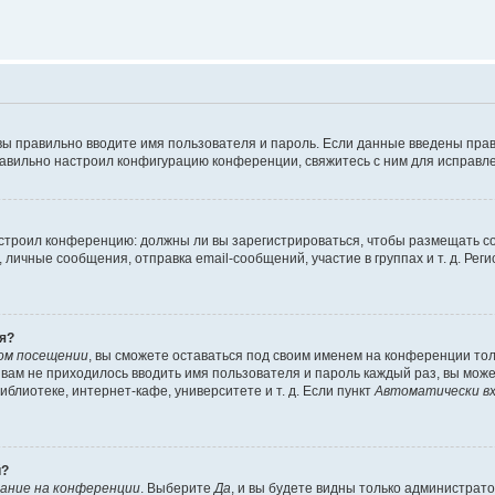
вы правильно вводите имя пользователя и пароль. Если данные введены прав
равильно настроил конфигурацию конференции, свяжитесь с ним для исправле
 настроил конференцию: должны ли вы зарегистрироваться, чтобы размещать 
чные сообщения, отправка email-сообщений, участие в группах и т. д. Регис
я?
ом посещении
, вы сможете оставаться под своим именем на конференции тол
ы вам не приходилось вводить имя пользователя и пароль каждый раз, вы мож
блиотеке, интернет-кафе, университете и т. д. Если пункт
Автоматически вх
й?
ание на конференции
. Выберите
Да
, и вы будете видны только администрат