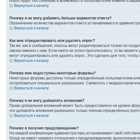
опрос будет постоянным) и возможность пользователей изменять вариан
Вернуться к началу
Почему я не могу добавить больше вариантов ответа?
Ограничение количества вариантов ответа устанавливается администр
Вернуться к началу
Как мне отредактировать или удалить опрос?
Так же, как и сообщения, опросы могут редактироваться только их соз
связан именно с ним. Если никто не успел проголосовать, то вы можете
могут отредактировать или удалить опрос. Это сделано для того, чтобы
Вернуться к началу
Почему мне недоступны некоторые форумы?
Некоторые форумы доступны только определённым пользователям или г
потребоваться специальное разрешение. Свяжитесь с модератором ил
Вернуться к началу
Почему я не могу добавлять вложения?
Право добавления вложений может быть предоставлено на уровне фору
что добавлять вложения разрешено только членам определённых групп.
Вернуться к началу
Почему я получил предупреждение?
На каждой конференции администраторы устанавливают свой собственн
Group не имеет никакого отношения к предупреждениям, вынесенным на