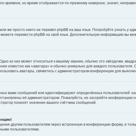
него времени, но время отображается по-прежнему неверное, значит, неправ
или же просто никто не перевёл phpBB на ваш язык. Попробуйте узнать у ад
ами можете перевести phpBB на свой язык. Дополнительную информацию вы мо
дно из них может относиться к вашему званию, обычно это звёздочки, квадр
ние известно как «аватара» и обычно уникально для каждого пользователя. О
использовать аватары, свяжитесь с администратором конференции для выясне
нных вами сообщений или идентифицируют определённых пользователей: на
установлены её администратором. Пожалуйста, не засоряйте конференцию н
тратор понизят значение вашего счётчика сообщений.
ренцию!
щения другим пользователям через встроенную в конференцию форму, и толь
мными пользователями.