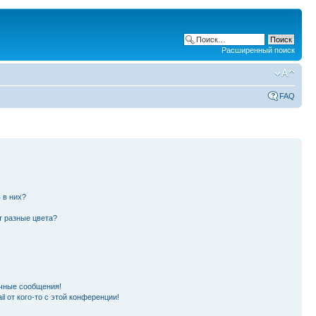
Расширенный поиск
FAQ
 в них?
т разные цвета?
чные сообщения!
l от кого-то с этой конференции!