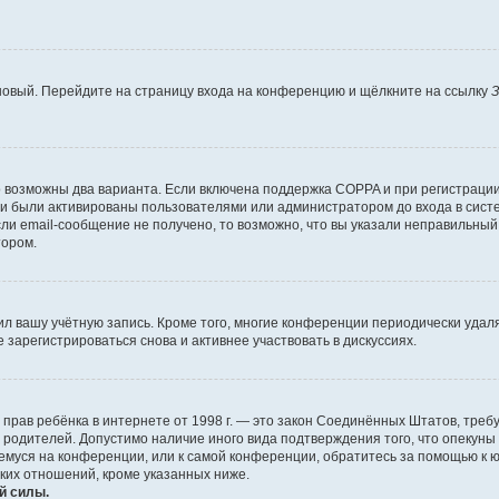
 новый. Перейдите на страницу входа на конференцию и щёлкните на ссылку
З
о возможны два варианта. Если включена поддержка COPPA и при регистрации 
и были активированы пользователями или администратором до входа в систе
и email-сообщение не получено, то возможно, что вы указали неправильный 
тором.
ил вашу учётную запись. Кроме того, многие конференции периодически уда
зарегистрироваться снова и активнее участвовать в дискуссиях.
тных прав ребёнка в интернете от 1998 г. — это закон Соединённых Штатов, т
е родителей. Допустимо наличие иного вида подтверждения того, что опек
ющемуся на конференции, или к самой конференции, обратитесь за помощью к 
ких отношений, кроме указанных ниже.
й силы.