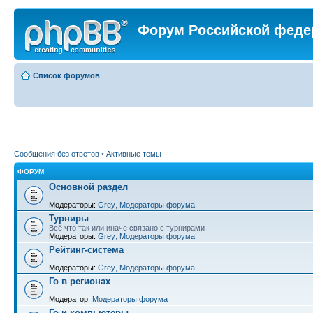
Форум Российской феде
Список форумов
Сообщения без ответов
•
Активные темы
ФОРУМ
Основной раздел
Модераторы:
Grey
,
Модераторы форума
Турниры
Всё что так или иначе связано с турнирами
Модераторы:
Grey
,
Модераторы форума
Рейтинг-система
Модераторы:
Grey
,
Модераторы форума
Го в регионах
Модератор:
Модераторы форума
Го и компьютеры