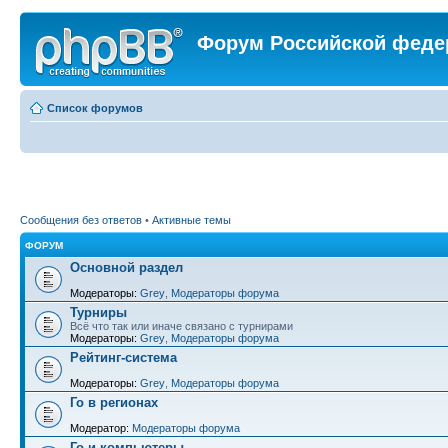
Форум Российской феде
Список форумов
Сообщения без ответов
•
Активные темы
ФОРУМ
Основной раздел
Модераторы:
Grey
,
Модераторы форума
Турниры
Всё что так или иначе связано с турнирами
Модераторы:
Grey
,
Модераторы форума
Рейтинг-система
Модераторы:
Grey
,
Модераторы форума
Го в регионах
Модератор:
Модераторы форума
Го и компьютеры