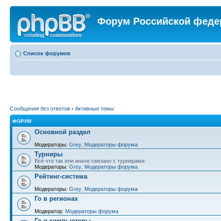
Форум Российской феде
Список форумов
Сообщения без ответов
•
Активные темы
ФОРУМ
Основной раздел
Модераторы:
Grey
,
Модераторы форума
Турниры
Всё что так или иначе связано с турнирами
Модераторы:
Grey
,
Модераторы форума
Рейтинг-система
Модераторы:
Grey
,
Модераторы форума
Го в регионах
Модератор:
Модераторы форума
Го и компьютеры