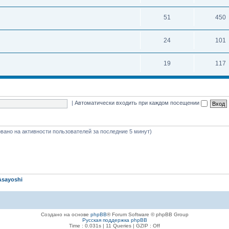
51
450
24
101
19
117
|
Автоматически входить при каждом посещении
новано на активности пользователей за последние 5 минут)
Asayoshi
Создано на основе
phpBB
® Forum Software © phpBB Group
Русская поддержка phpBB
Time : 0.031s | 11 Queries | GZIP : Off