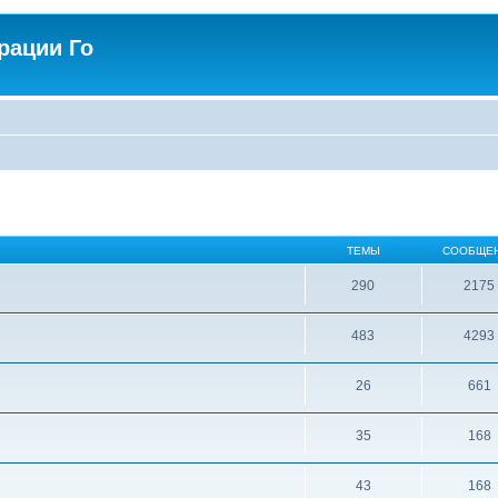
рации Го
ТЕМЫ
СООБЩЕ
290
2175
483
4293
26
661
35
168
43
168