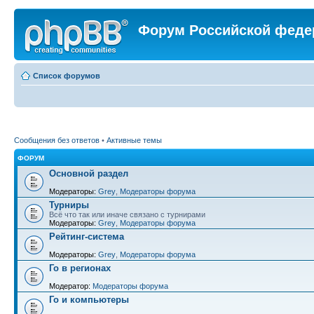
Форум Российской феде
Список форумов
Сообщения без ответов
•
Активные темы
ФОРУМ
Основной раздел
Модераторы:
Grey
,
Модераторы форума
Турниры
Всё что так или иначе связано с турнирами
Модераторы:
Grey
,
Модераторы форума
Рейтинг-система
Модераторы:
Grey
,
Модераторы форума
Го в регионах
Модератор:
Модераторы форума
Го и компьютеры