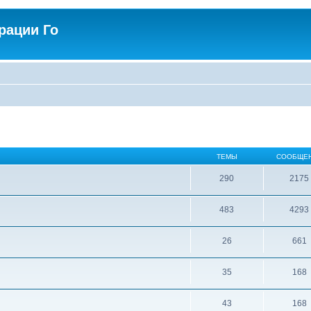
рации Го
ТЕМЫ
СООБЩЕ
290
2175
483
4293
26
661
35
168
43
168