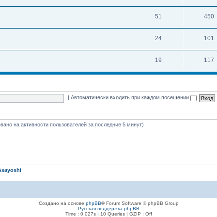
51
450
24
101
19
117
|
Автоматически входить при каждом посещении
новано на активности пользователей за последние 5 минут)
Asayoshi
Создано на основе
phpBB
® Forum Software © phpBB Group
Русская поддержка phpBB
Time : 0.027s | 10 Queries | GZIP : Off