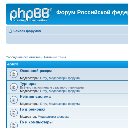
Форум Российской феде
Список форумов
Сообщения без ответов
•
Активные темы
ФОРУМ
Основной раздел
Модераторы:
Grey
,
Модераторы форума
Турниры
Всё что так или иначе связано с турнирами
Модераторы:
Grey
,
Модераторы форума
Рейтинг-система
Модераторы:
Grey
,
Модераторы форума
Го в регионах
Модератор:
Модераторы форума
Го и компьютеры