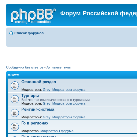
Форум Российской феде
Список форумов
Сообщения без ответов
•
Активные темы
ФОРУМ
Основной раздел
Модераторы:
Grey
,
Модераторы форума
Турниры
Всё что так или иначе связано с турнирами
Модераторы:
Grey
,
Модераторы форума
Рейтинг-система
Модераторы:
Grey
,
Модераторы форума
Го в регионах
Модератор:
Модераторы форума
Го и компьютеры