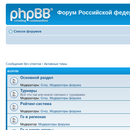
Форум Российской феде
Список форумов
Сообщения без ответов
•
Активные темы
ФОРУМ
Основной раздел
Модераторы:
Grey
,
Модераторы форума
Турниры
Всё что так или иначе связано с турнирами
Модераторы:
Grey
,
Модераторы форума
Рейтинг-система
Модераторы:
Grey
,
Модераторы форума
Го в регионах
Модератор:
Модераторы форума
Го и компьютеры