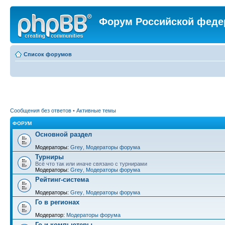
Форум Российской феде
Список форумов
Сообщения без ответов
•
Активные темы
ФОРУМ
Основной раздел
Модераторы:
Grey
,
Модераторы форума
Турниры
Всё что так или иначе связано с турнирами
Модераторы:
Grey
,
Модераторы форума
Рейтинг-система
Модераторы:
Grey
,
Модераторы форума
Го в регионах
Модератор:
Модераторы форума
Го и компьютеры