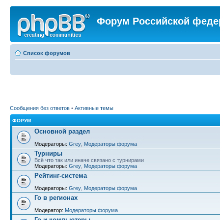
Форум Российской феде
Список форумов
Сообщения без ответов
•
Активные темы
ФОРУМ
Основной раздел
Модераторы:
Grey
,
Модераторы форума
Турниры
Всё что так или иначе связано с турнирами
Модераторы:
Grey
,
Модераторы форума
Рейтинг-система
Модераторы:
Grey
,
Модераторы форума
Го в регионах
Модератор:
Модераторы форума
Го и компьютеры