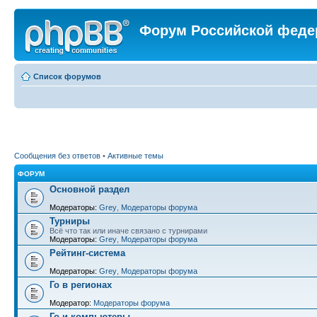
Форум Российской феде
Список форумов
Сообщения без ответов
•
Активные темы
ФОРУМ
Основной раздел
Модераторы:
Grey
,
Модераторы форума
Турниры
Всё что так или иначе связано с турнирами
Модераторы:
Grey
,
Модераторы форума
Рейтинг-система
Модераторы:
Grey
,
Модераторы форума
Го в регионах
Модератор:
Модераторы форума
Го и компьютеры