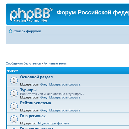
Форум Российской феде
Список форумов
Сообщения без ответов
•
Активные темы
ФОРУМ
Основной раздел
Модераторы:
Grey
,
Модераторы форума
Турниры
Всё что так или иначе связано с турнирами
Модераторы:
Grey
,
Модераторы форума
Рейтинг-система
Модераторы:
Grey
,
Модераторы форума
Го в регионах
Модератор:
Модераторы форума
Го и компьютеры