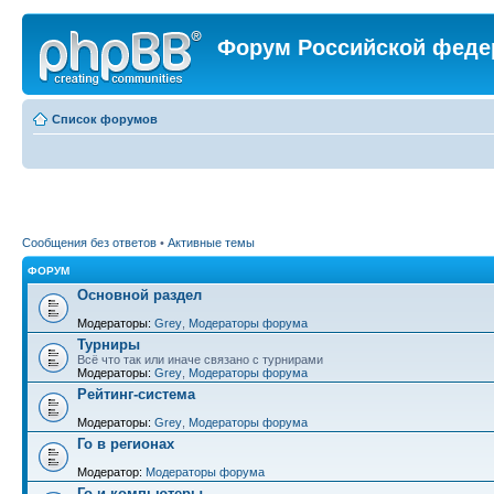
Форум Российской феде
Список форумов
Сообщения без ответов
•
Активные темы
ФОРУМ
Основной раздел
Модераторы:
Grey
,
Модераторы форума
Турниры
Всё что так или иначе связано с турнирами
Модераторы:
Grey
,
Модераторы форума
Рейтинг-система
Модераторы:
Grey
,
Модераторы форума
Го в регионах
Модератор:
Модераторы форума
Го и компьютеры