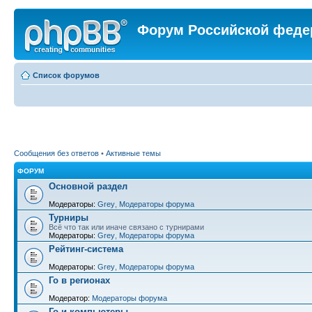
Форум Российской феде
Список форумов
Сообщения без ответов
•
Активные темы
ФОРУМ
Основной раздел
Модераторы:
Grey
,
Модераторы форума
Турниры
Всё что так или иначе связано с турнирами
Модераторы:
Grey
,
Модераторы форума
Рейтинг-система
Модераторы:
Grey
,
Модераторы форума
Го в регионах
Модератор:
Модераторы форума
Го и компьютеры