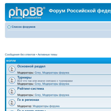
Форум Российской феде
Список форумов
Сообщения без ответов
•
Активные темы
ФОРУМ
Основной раздел
Модераторы:
Grey
,
Модераторы форума
Турниры
Всё что так или иначе связано с турнирами
Модераторы:
Grey
,
Модераторы форума
Рейтинг-система
Модераторы:
Grey
,
Модераторы форума
Го в регионах
Модератор:
Модераторы форума
Го и компьютеры