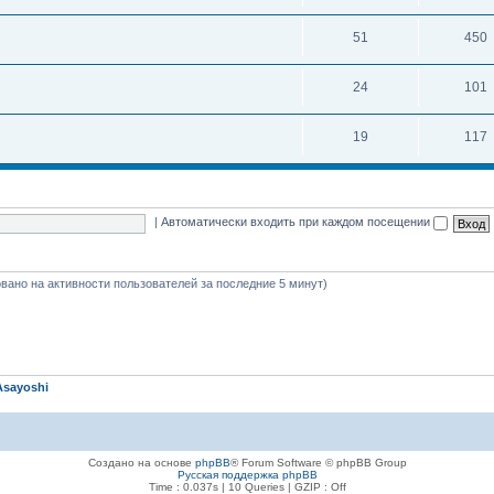
51
450
24
101
19
117
|
Автоматически входить при каждом посещении
новано на активности пользователей за последние 5 минут)
Asayoshi
Создано на основе
phpBB
® Forum Software © phpBB Group
Русская поддержка phpBB
Time : 0.037s | 10 Queries | GZIP : Off