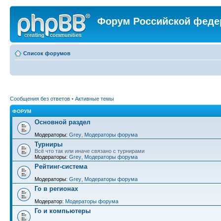
Форум Российской феде
Список форумов
Сообщения без ответов
•
Активные темы
ФОРУМ
Основной раздел
Модераторы:
Grey
,
Модераторы форума
Турниры
Всё что так или иначе связано с турнирами
Модераторы:
Grey
,
Модераторы форума
Рейтинг-система
Модераторы:
Grey
,
Модераторы форума
Го в регионах
Модератор:
Модераторы форума
Го и компьютеры