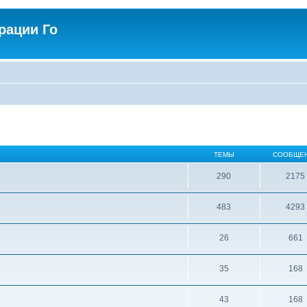
рации Го
ТЕМЫ
СООБЩЕ
290
2175
483
4293
26
661
35
168
43
168