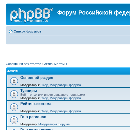
Форум Российской феде
Список форумов
Сообщения без ответов
•
Активные темы
ФОРУМ
Основной раздел
Модераторы:
Grey
,
Модераторы форума
Турниры
Всё что так или иначе связано с турнирами
Модераторы:
Grey
,
Модераторы форума
Рейтинг-система
Модераторы:
Grey
,
Модераторы форума
Го в регионах
Модератор:
Модераторы форума
Го и компьютеры