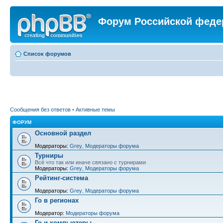
Форум Российской феде
Список форумов
Сообщения без ответов
•
Активные темы
ФОРУМ
Основной раздел
Модераторы:
Grey
,
Модераторы форума
Турниры
Всё что так или иначе связано с турнирами
Модераторы:
Grey
,
Модераторы форума
Рейтинг-система
Модераторы:
Grey
,
Модераторы форума
Го в регионах
Модератор:
Модераторы форума
Го и компьютеры