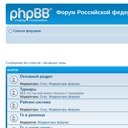
Форум Российской феде
Список форумов
Сообщения без ответов
•
Активные темы
ФОРУМ
Основной раздел
Модераторы:
Grey
,
Модераторы форума
Турниры
Всё что так или иначе связано с турнирами
Модераторы:
Grey
,
Модераторы форума
Рейтинг-система
Модераторы:
Grey
,
Модераторы форума
Го в регионах
Модератор:
Модераторы форума
Го и компьютеры