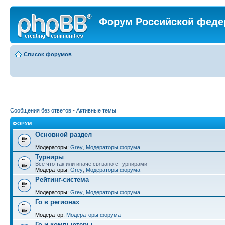
Форум Российской феде
Список форумов
Сообщения без ответов
•
Активные темы
ФОРУМ
Основной раздел
Модераторы:
Grey
,
Модераторы форума
Турниры
Всё что так или иначе связано с турнирами
Модераторы:
Grey
,
Модераторы форума
Рейтинг-система
Модераторы:
Grey
,
Модераторы форума
Го в регионах
Модератор:
Модераторы форума
Го и компьютеры