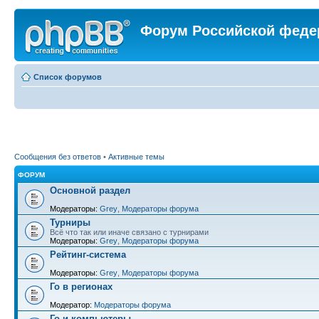
Форум Российской феде
Список форумов
Сообщения без ответов
•
Активные темы
ФОРУМ
Основной раздел
Модераторы:
Grey
,
Модераторы форума
Турниры
Всё что так или иначе связано с турнирами
Модераторы:
Grey
,
Модераторы форума
Рейтинг-система
Модераторы:
Grey
,
Модераторы форума
Го в регионах
Модератор:
Модераторы форума
Го и компьютеры