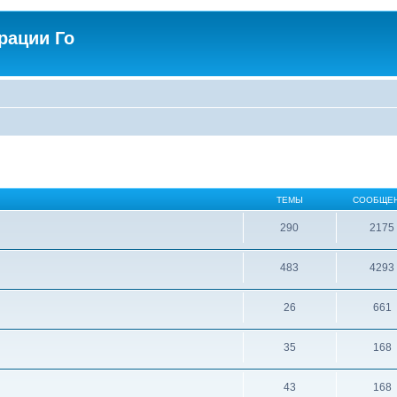
рации Го
ТЕМЫ
СООБЩЕ
290
2175
483
4293
26
661
35
168
43
168