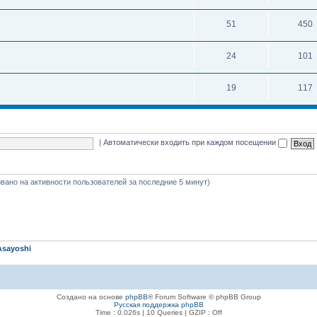
51
450
24
101
19
117
|
Автоматически входить при каждом посещении
новано на активности пользователей за последние 5 минут)
Asayoshi
Создано на основе
phpBB
® Forum Software © phpBB Group
Русская поддержка phpBB
Time : 0.026s | 10 Queries | GZIP : Off