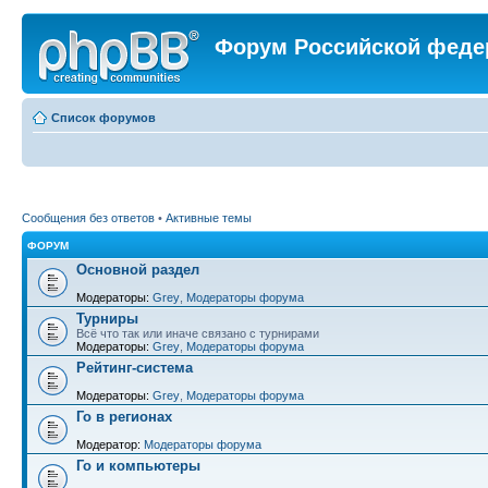
Форум Российской феде
Список форумов
Сообщения без ответов
•
Активные темы
ФОРУМ
Основной раздел
Модераторы:
Grey
,
Модераторы форума
Турниры
Всё что так или иначе связано с турнирами
Модераторы:
Grey
,
Модераторы форума
Рейтинг-система
Модераторы:
Grey
,
Модераторы форума
Го в регионах
Модератор:
Модераторы форума
Го и компьютеры