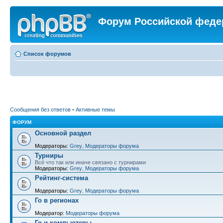
Форум Российской феде
Список форумов
Сообщения без ответов
•
Активные темы
ФОРУМ
Основной раздел
Модераторы:
Grey
,
Модераторы форума
Турниры
Всё что так или иначе связано с турнирами
Модераторы:
Grey
,
Модераторы форума
Рейтинг-система
Модераторы:
Grey
,
Модераторы форума
Го в регионах
Модератор:
Модераторы форума
Го и компьютеры