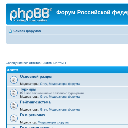
Форум Российской феде
Список форумов
Сообщения без ответов
•
Активные темы
ФОРУМ
Основной раздел
Модераторы:
Grey
,
Модераторы форума
Турниры
Всё что так или иначе связано с турнирами
Модераторы:
Grey
,
Модераторы форума
Рейтинг-система
Модераторы:
Grey
,
Модераторы форума
Го в регионах
Модератор:
Модераторы форума
Го и компьютеры