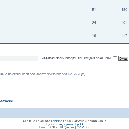
51
450
24
101
19
117
|
Автоматически входить при каждом посещении
новано на активности пользователей за последние 5 минут)
Asayoshi
Создано на основе
phpBB
® Forum Software © phpBB Group
Русская поддержка phpBB
Time : 0.031s | 10 Queries | GZIP : Off