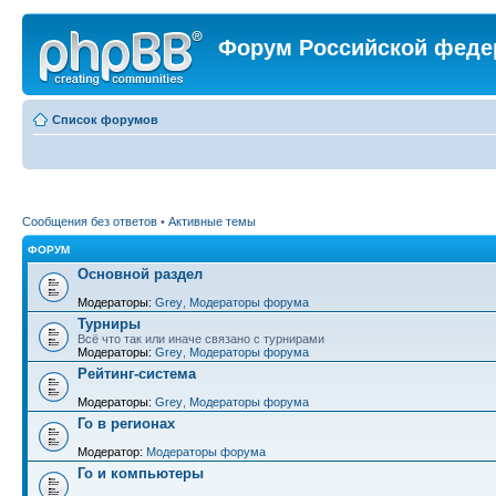
Форум Российской феде
Список форумов
Сообщения без ответов
•
Активные темы
ФОРУМ
Основной раздел
Модераторы:
Grey
,
Модераторы форума
Турниры
Всё что так или иначе связано с турнирами
Модераторы:
Grey
,
Модераторы форума
Рейтинг-система
Модераторы:
Grey
,
Модераторы форума
Го в регионах
Модератор:
Модераторы форума
Го и компьютеры