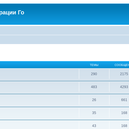
рации Го
ТЕМЫ
СООБЩЕ
290
2175
483
4293
26
661
35
168
43
168