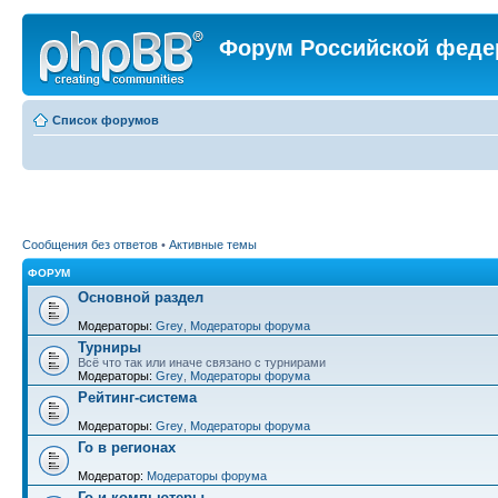
Форум Российской феде
Список форумов
Сообщения без ответов
•
Активные темы
ФОРУМ
Основной раздел
Модераторы:
Grey
,
Модераторы форума
Турниры
Всё что так или иначе связано с турнирами
Модераторы:
Grey
,
Модераторы форума
Рейтинг-система
Модераторы:
Grey
,
Модераторы форума
Го в регионах
Модератор:
Модераторы форума
Го и компьютеры