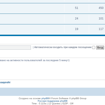
51
450
24
101
19
117
|
Автоматически входить при каждом посещении
новано на активности пользователей за последние 5 минут)
Asayoshi
Создано на основе
phpBB
® Forum Software © phpBB Group
Русская поддержка phpBB
Time : 0.115s | 12 Queries | GZIP : Off