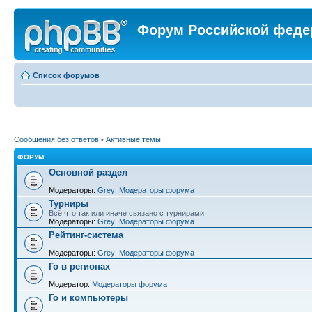
Форум Российской феде
Список форумов
Сообщения без ответов
•
Активные темы
ФОРУМ
Основной раздел
Модераторы:
Grey
,
Модераторы форума
Турниры
Всё что так или иначе связано с турнирами
Модераторы:
Grey
,
Модераторы форума
Рейтинг-система
Модераторы:
Grey
,
Модераторы форума
Го в регионах
Модератор:
Модераторы форума
Го и компьютеры