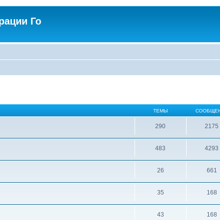
рации Го
ТЕМЫ
СООБЩЕ
290
2175
483
4293
26
661
35
168
43
168