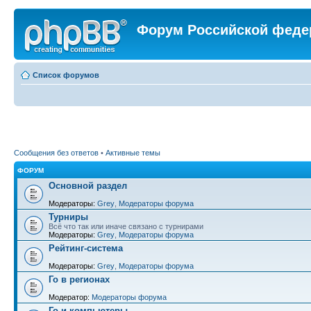
Форум Российской феде
Список форумов
Сообщения без ответов
•
Активные темы
ФОРУМ
Основной раздел
Модераторы:
Grey
,
Модераторы форума
Турниры
Всё что так или иначе связано с турнирами
Модераторы:
Grey
,
Модераторы форума
Рейтинг-система
Модераторы:
Grey
,
Модераторы форума
Го в регионах
Модератор:
Модераторы форума
Го и компьютеры