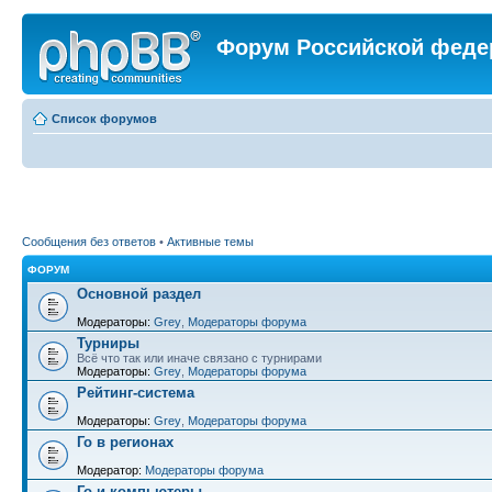
Форум Российской феде
Список форумов
Сообщения без ответов
•
Активные темы
ФОРУМ
Основной раздел
Модераторы:
Grey
,
Модераторы форума
Турниры
Всё что так или иначе связано с турнирами
Модераторы:
Grey
,
Модераторы форума
Рейтинг-система
Модераторы:
Grey
,
Модераторы форума
Го в регионах
Модератор:
Модераторы форума
Го и компьютеры