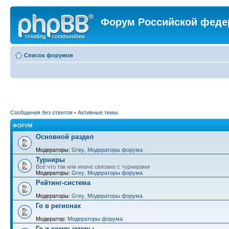
Форум Российской феде
Список форумов
Сообщения без ответов
•
Активные темы
ФОРУМ
Основной раздел
Модераторы:
Grey
,
Модераторы форума
Турниры
Всё что так или иначе связано с турнирами
Модераторы:
Grey
,
Модераторы форума
Рейтинг-система
Модераторы:
Grey
,
Модераторы форума
Го в регионах
Модератор:
Модераторы форума
Го и компьютеры