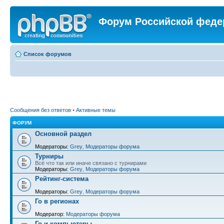
Форум Российской феде
Список форумов
Сообщения без ответов
•
Активные темы
ФОРУМ
Основной раздел
Модераторы:
Grey
,
Модераторы форума
Турниры
Всё что так или иначе связано с турнирами
Модераторы:
Grey
,
Модераторы форума
Рейтинг-система
Модераторы:
Grey
,
Модераторы форума
Го в регионах
Модератор:
Модераторы форума
Го и компьютеры