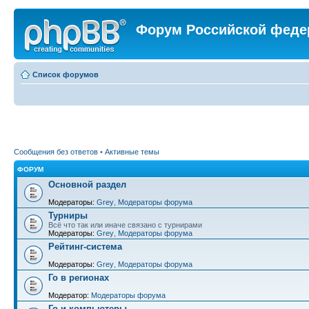
Форум Российской феде
Список форумов
Сообщения без ответов
•
Активные темы
ФОРУМ
Основной раздел
Модераторы:
Grey
,
Модераторы форума
Турниры
Всё что так или иначе связано с турнирами
Модераторы:
Grey
,
Модераторы форума
Рейтинг-система
Модераторы:
Grey
,
Модераторы форума
Го в регионах
Модератор:
Модераторы форума
Го и компьютеры